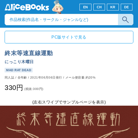
EN
CH
KR
DE
PC版サイトで見る
終末等速直線運動
にっこり木曜日
MAD RAT DEAD
同人誌
/
全年齢
/
2021年06月06日発行
/ メール便容量:約20%
330円
(税抜:300円)
(左右スワイプでサンプルページを表示)