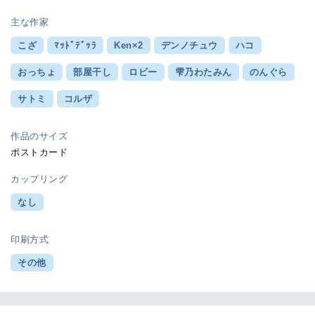
主な作家
こざ
ﾏｯﾄﾞﾃﾞｯﾗ
Ken×2
デンノチュウ
ハコ
おっちょ
部屋干し
ロビー
雫乃わたみん
のんぐら
サトミ
コルザ
作品のサイズ
ポストカード
カップリング
なし
印刷方式
その他