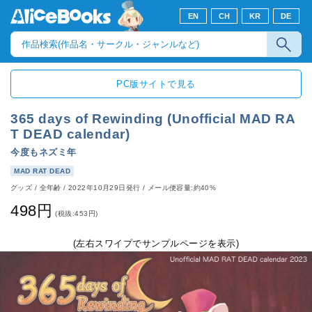
EN
CH
KR
DE
PC版サイトで見る
365 days of Rewinding (Unofficial MAD RA
T DEAD calendar)
今度もネズミ年
MAD RAT DEAD
グッズ
/
全年齢
/
2022年10月29日発行
/ メール便容量:約40%
498円
(税抜:453円)
(左右スワイプでサンプルページを表示)