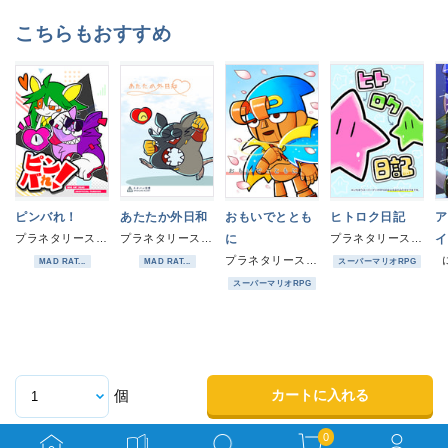
こちらもおすすめ
ピンバれ！
あたたか外日和
おもいでととも
ヒトロク日記
ア
プラネタリースター
プラネタリースター
に
プラネタリースター
イ
プラネタリースター
MAD RAT...
MAD RAT...
スーパーマリオRPG
スーパーマリオRPG
カートに入れる
個
0