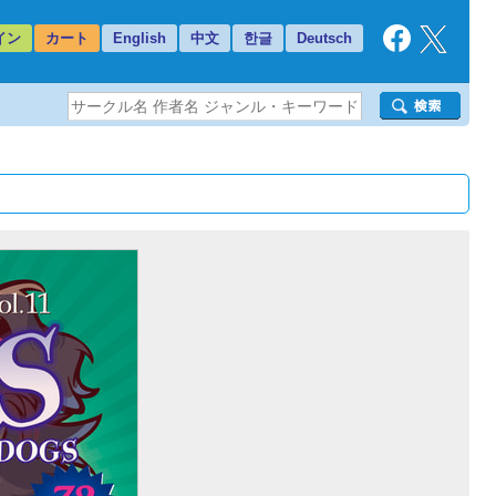
イン
カート
English
中文
한글
Deutsch