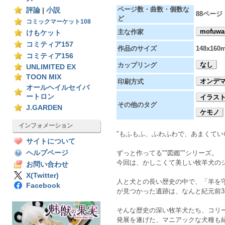
ページ数・曲数・個数な
評論
|
小説
88ページ
ど
コミックマーケット108
mofuwa
主な作家
けもケット
コミティア157
作品のサイズ
148x160
コミティア156
なし
カップリング
UNLIMITED EX
TOON MIX
オンデ
印刷方式
オールヘイルセイバ
ートロン
イラス
その他のタグ
J.GARDEN
ケモノ
インフォメーション
"もふもふ、ふわふわで、あまくて
サイトについて
ヘルプページ
ずっと作ってる""図鑑""シリーズ。
今回は、かしこくて美しい牧羊犬の
お問い合わせ
X(Twitter)
人と犬との長い歴史の中で、「羊を
Facebook
が見つかった遺跡は、なんと紀元前3
そんな歴史の深い牧羊犬たち、コリ
発展を遂げた、マニアックな犬種も