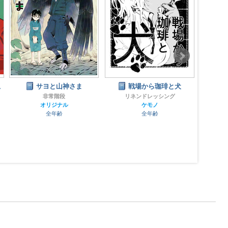
忍
サヨと山神さま
戦場から珈琲と犬
煙と縁
Fates
非常階段
リネンドレッシング
Do
オリジナル
ケモノ
全年齢
全年齢