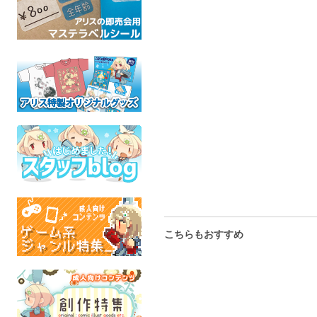
Tiny Little Natures
BEAUTIFUL SKY
Tiny Little N
"Treats" vol.02 Horse
DANCERS vol.1
"DOGS" SPI
Coats
"HAWKS"
PRIMITIVE 
イラスト
イラスト
イラ
全年齢
全年齢
全年
こちらもおすすめ