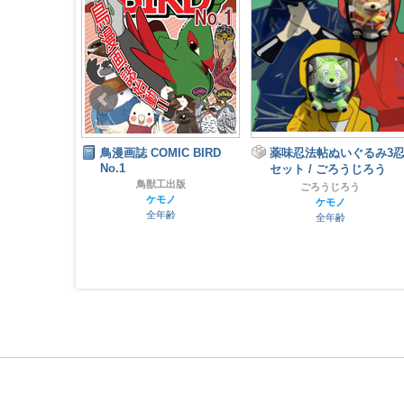
世界
鳥漫画誌 COMIC BIRD
薬味忍法帖ぬいぐるみ3
No.1
セット / ごろうじろう
トリエ
鳥獣工出版
ナル
ごろうじろう
ケモノ
齢
ケモノ
全年齢
全年齢