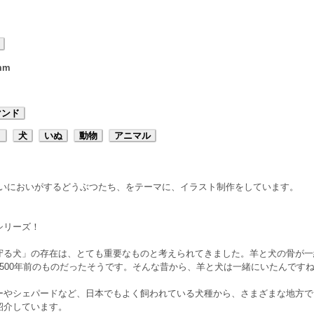
mm
マンド
ト
犬
いぬ
動物
アニマル
いいにおいがするどうぶつたち、をテーマに、イラスト制作をしています。
シリーズ！
守る犬」の存在は、とても重要なものと考えられてきました。羊と犬の骨が一
500年前のものだったそうです。そんな昔から、羊と犬は一緒にいたんです
ーやシェパードなど、日本でもよく飼われている犬種から、さまざまな地方で
紹介しています。