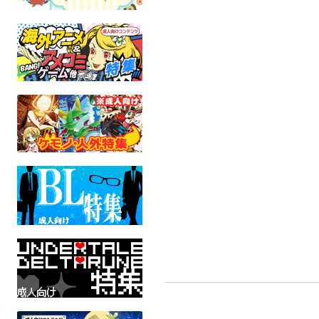
Ephemeral...
嘘は吐いてない！
解放
EUCARYA
漢天国
創りのア
オリジナル
とんでもスキルで異世界放浪メシ
オリジ
全年齢
全年齢
全年