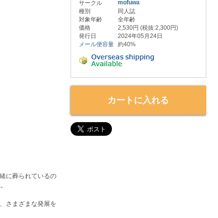
mofuwa
サークル
種別
同人誌
対象年齢
全年齢
価格
2,530円 (税抜:2,300円)
発行日
2024年05月24日
メール便容量
約40%
カートに入れる
緒に葬られているの
ね。
、さまざまな発展を