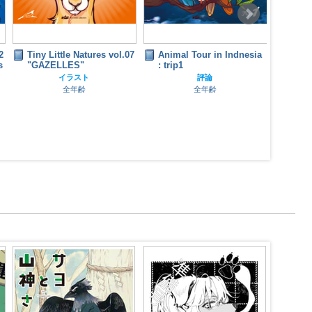
2
Tiny Little Natures vol.07
Animal Tour in Indnesia
Tiny 
s
"GAZELLES"
: trip1
"GOA
SHEE
イラスト
評論
BUF
全年齢
全年齢