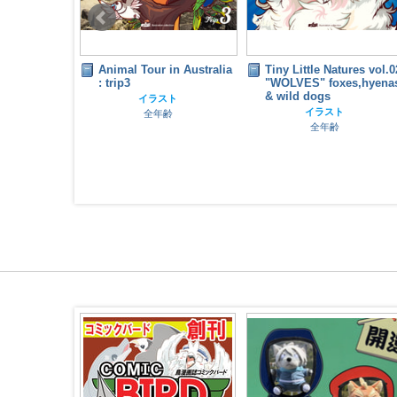
atures vol.10
Animal Tour in Australia
Tiny Little Natures vol.0
TZ &
: trip3
"WOLVES" foxes,hyena
TYPES
& wild dogs
イラスト
スト
イラスト
全年齢
齢
全年齢