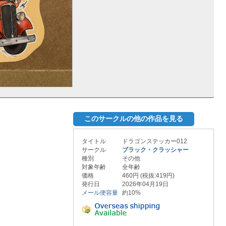
このサークルの他の作品を見る
タイトル
ドラゴンステッカー012
サークル
ブラック・クラッシャー
種別
その他
対象年齢
全年齢
価格
460円 (税抜:419円)
発行日
2026年04月19日
メール便容量
約10%