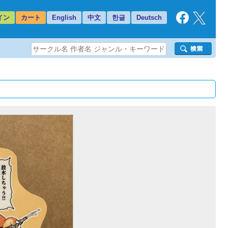
イン
カート
English
中文
한글
Deutsch