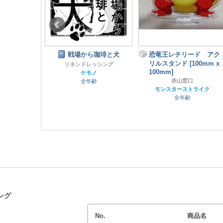
ら珈琲と犬
恐竜王レチリード アク
そうだ！海へいこう
リルスタンド [100mm x
ッシング
パラレルワールド
100mm]
ノ
ケモノ
赤山窓口
齢
全年齢
モンスターストライク
全年齢
ング
No.
商品名