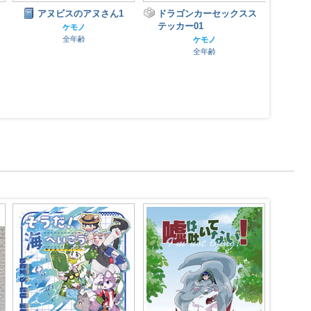
ドラゴンカーセックスス
ドラゴンカーセックス(白
亀甲
テッカー01
龍×フィアット500F)
ー02
ケモノ
ケモノ
全年齢
全年齢