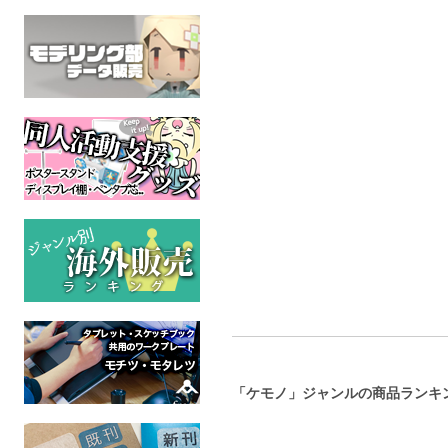
魅獣の果実SD ステッカ
モフ神様新刊セット
戦場か
ー
ふぁんしー☆
リネンドレ
KEYAKI Hobby
オリジナル
ケモ
ケモノ
全年齢
全年
全年齢
「ケモノ」ジャンルの商品ランキ