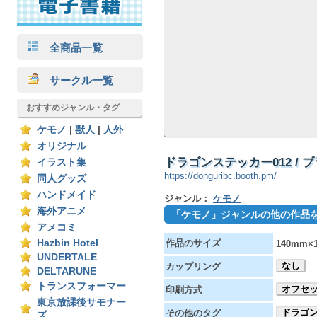
全商品一覧
サークル一覧
おすすめジャンル・タグ
ケモノ
|
獣人
|
人外
オリジナル
ドラゴンステッカー012 /
イラスト集
https://donguribc.booth.pm/
同人グッズ
ハンドメイド
ジャンル：
ケモノ
海外アニメ
「ケモノ」ジャンルの他の作品
アメコミ
Hazbin Hotel
作品のサイズ
140mm×
UNDERTALE
なし
カップリング
DELTARUNE
トランスフォーマー
オフセ
印刷方式
東京放課後サモナー
ドラゴ
その他のタグ
ズ