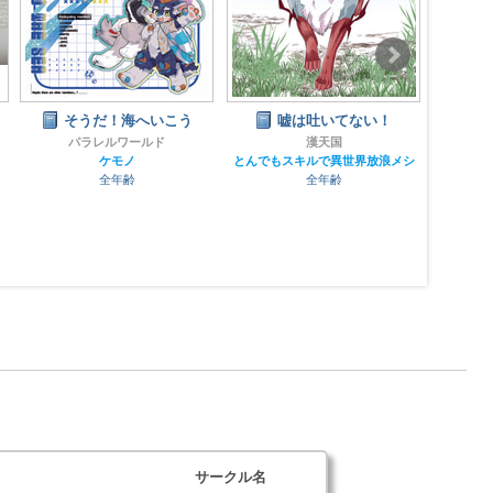
嘘は吐いてない！
よりぬき裏ぽちゃしば文
イゴ
庫イガチン編 混浴温泉珍
ーア
漢天国
道中!!
とんでもスキルで異世界放浪メシ
全年齢
東
山口さぷり（ファミレス生活)
ケモノ
全年齢
サークル名