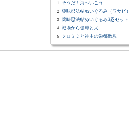
そうだ！海へいこう
1
薬味忍法帖ぬいぐるみ（ワサビ）小
2
薬味忍法帖ぬいぐるみ3忍セット 
3
戦場から珈琲と犬
4
クロミミと神主の栄都散歩
5