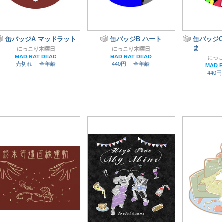
缶バッジA マッドラット
缶バッジB ハート
缶バッジ
ま
にっこり木曜日
にっこり木曜日
MAD RAT DEAD
MAD RAT DEAD
にっ
売切れ｜
全年齢
440円｜
全年齢
MAD 
440