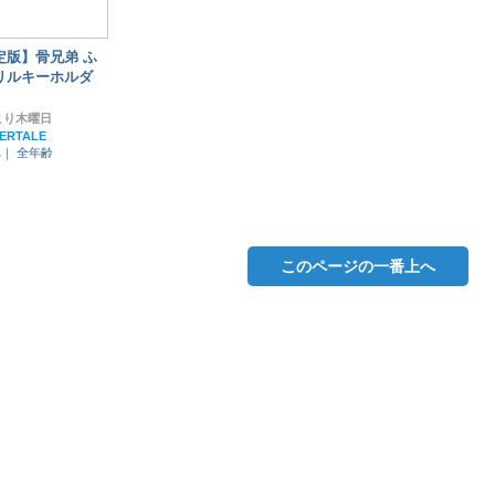
定版】骨兄弟 ふ
リルキーホルダ
こり木曜日
ERTALE
れ｜
全年齢
このページの一番上へ