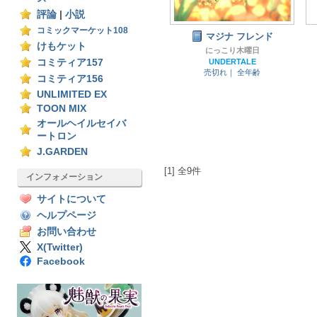
評論
|
小説
コミックマーケット108
マジナ フレンド
けもケット
にっこり木曜日
コミティア157
UNDERTALE
売切れ｜
全年齢
コミティア156
UNLIMITED EX
TOON MIX
オールヘイルセイバ
ートロン
J.GARDEN
[1] 全9件
インフォメーション
サイトについて
ヘルプページ
お問い合わせ
X(Twitter)
Facebook