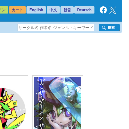
イン
カート
English
中文
한글
Deutsch