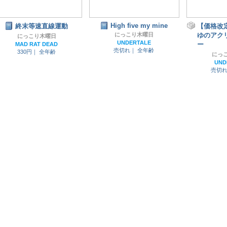
High five my mine
終末等速直線運動
【価格改
にっこり木曜日
ゆのアク
にっこり木曜日
UNDERTALE
ー
MAD RAT DEAD
売切れ｜
全年齢
330円｜
全年齢
にっ
UND
売切