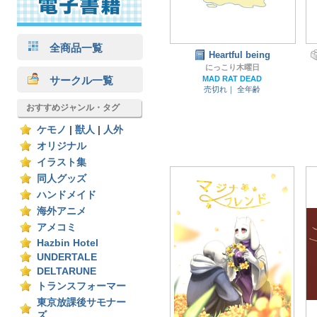
全商品一覧
Heartful being
にっこり木曜日
サークル一覧
MAD RAT DEAD
売切れ｜
全年齢
おすすめジャンル・タグ
ケモノ
|
獣人
|
人外
オリジナル
イラスト集
同人グッズ
ハンドメイド
海外アニメ
アメコミ
Hazbin Hotel
UNDERTALE
DELTARUNE
トランスフォーマー
東京放課後サモナー
ズ