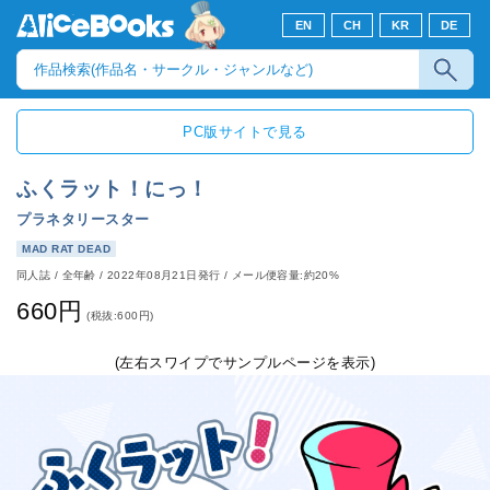
EN
CH
KR
DE
PC版サイトで見る
ふくラット！にっ！
プラネタリースター
MAD RAT DEAD
同人誌
/
全年齢
/
2022年08月21日発行
/ メール便容量:約20%
660円
(税抜:600円)
(左右スワイプでサンプルページを表示)