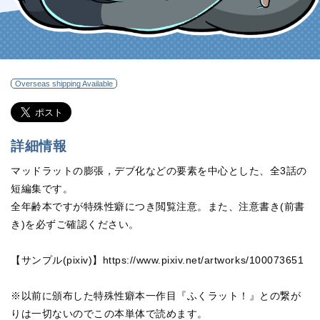
Overseas shipping Available
詳細情報
マッドラットの膨張，デブ化などの要素を中心とした、全3話の
短編集です。
全年齢本ですが特殊性癖につき閲覧注意。また、注意書き(前書
き)を必ずご確認ください。
【サンプル(pixiv)】https://www.pixiv.net/artworks/100073651
※以前に頒布した特殊性癖本一作目『ふくラット！』との繋が
りは一切ないのでこの本単体で読めます。