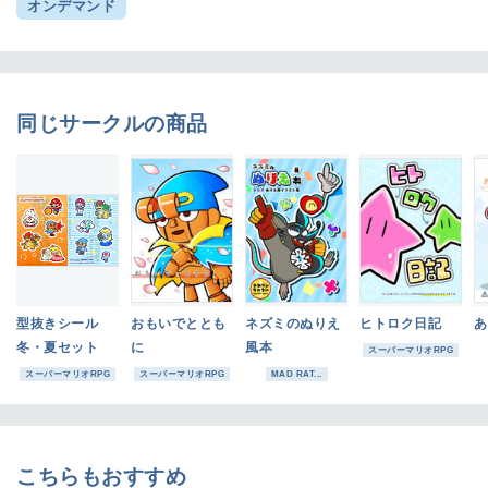
オンデマンド
同じサークルの商品
型抜きシール
おもいでととも
ネズミのぬりえ
ヒトロク日記
あ
冬・夏セット
に
風本
スーパーマリオRPG
スーパーマリオRPG
スーパーマリオRPG
MAD RAT...
こちらもおすすめ