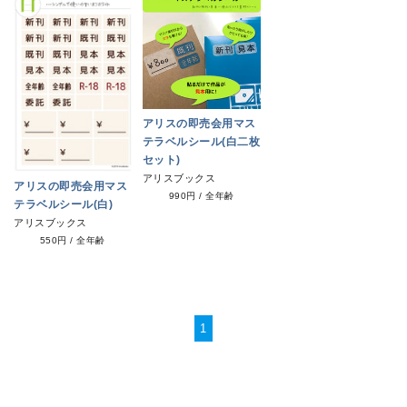
アリスの即売会用マス
テラベルシール(白二枚
セット)
アリスブックス
アリスの即売会用マス
990円
/
全年齢
テラベルシール(白)
アリスブックス
550円
/
全年齢
1