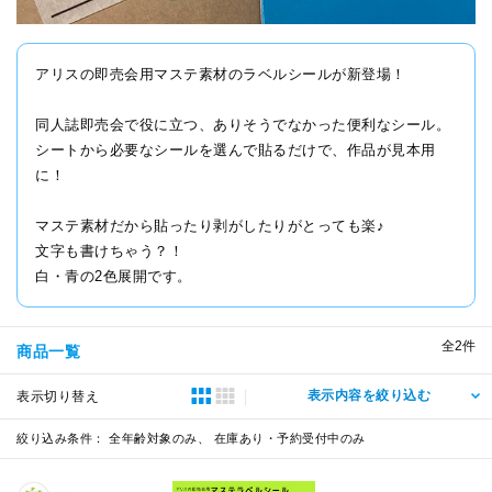
アリスの即売会用マステ素材のラベルシールが新登場！
同人誌即売会で役に立つ、ありそうでなかった便利なシール。
シートから必要なシールを選んで貼るだけで、作品が見本用
に！
マステ素材だから貼ったり剥がしたりがとっても楽♪
文字も書けちゃう？！
白・青の2色展開です。
全
2
件
商品一覧
表示内容を絞り込む
表示切り替え
絞り込み条件：
全年齢対象のみ、 在庫あり・予約受付中のみ