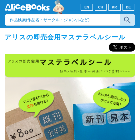
EN
CH
KR
DE
アリスの即売会用マステラベルシール