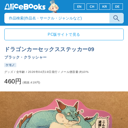
EN
CH
KR
DE
PC版サイトで見る
ドラゴンカーセックスステッカー09
ブラック・クラッシャー
ケモノ
グッズ
/
全年齢
/
2026年04月19日発行
/ メール便容量:約10%
460円
(税抜:419円)