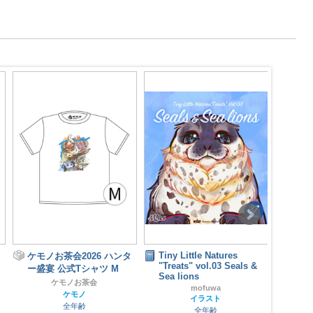
Tiny Little Natures
モフ神様
ケモコ
"Treats" vol.03 Seals &
2017
ふぁんしー☆
Sea lions
オリジナル
mofuwa
全年齢
イラスト
全年齢