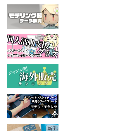
キグルマー VOL.3
もし草ちゃんが重度のケ
キグルマー
モナーだったら
オリジナル
ケモ
全年齢
全年
おおかみこどもの雨と雪
全年齢