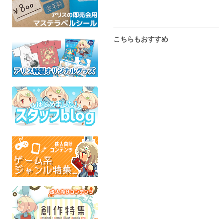
こちらもおすすめ
ケモノお茶会2026 ハンタ
モカの【個人的】ファン
～モカがみつ
ー盛宴 公式Tシャツ 2XL
ブック
ふちな
ケモ
ケモノお茶会
ふちなし印刷
全年
ケモノ
ケモノ
全年齢
全年齢