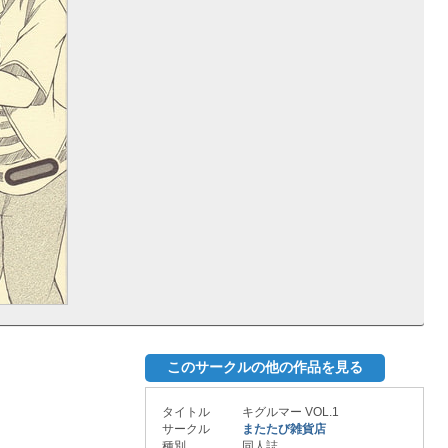
このサークルの他の作品を見る
タイトル
キグルマー VOL.1
サークル
またたび雑貨店
種別
同人誌