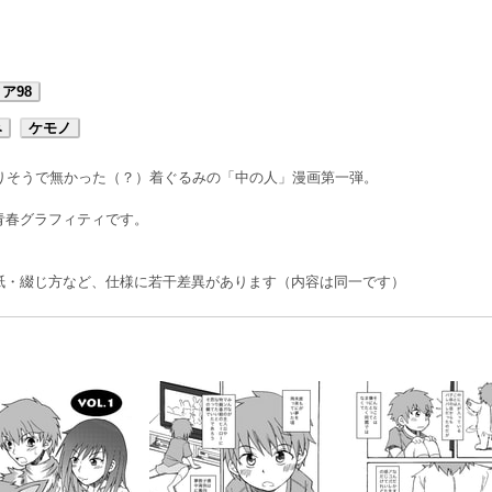
ア98
み
ケモノ
ありそうで無かった（？）着ぐるみの「中の人」漫画第一弾。
青春グラフィティです。
紙・綴じ方など、仕様に若干差異があります（内容は同一です）