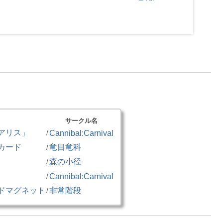
サークル名
アリス」
Cannibal:Carnival
/
カード
竜目竜科
/
森の小径
/
」
Cannibal:Carnival
/
ドマグネット
非常階段
/