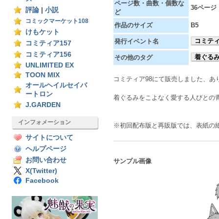
ページ数・曲数・個数な
36ページ
評論
|
小説
ど
コミックマーケット108
作品のサイズ
B5
けもケット
コミティ
発行イベント名
コミティア157
コミティア156
着ぐる
その他のタグ
UNLIMITED EX
TOON MIX
コミティア98にて販売しました、
オールヘイルセイバ
ートロン
着ぐるみをこよなく愛する人びとの
J.GARDEN
インフォメーション
※初回配布版と再販版では、表紙の
サイトについて
ヘルプページ
お問い合わせ
サンプル画像
X(Twitter)
Facebook