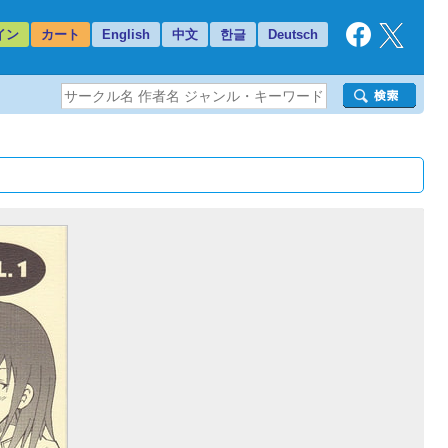
イン
カート
English
中文
한글
Deutsch