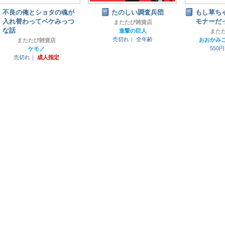
不良の俺とショタの魂が
たのしい調査兵団
もし草ち
入れ替わってペケみっつ
モナーだ
またたび雑貨店
な話
進撃の巨人
また
売切れ｜
全年齢
おおかみ
またたび雑貨店
550
ケモノ
売切れ｜
成人指定