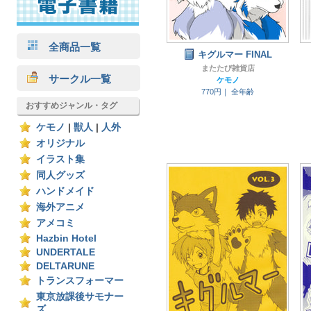
全商品一覧
キグルマー FINAL
またたび雑貨店
サークル一覧
ケモノ
770円｜
全年齢
おすすめジャンル・タグ
ケモノ
|
獣人
|
人外
オリジナル
イラスト集
同人グッズ
ハンドメイド
海外アニメ
アメコミ
Hazbin Hotel
UNDERTALE
DELTARUNE
トランスフォーマー
東京放課後サモナー
ズ