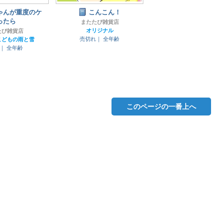
ゃんが重度のケ
こんこん！
ったら
またたび雑貨店
オリジナル
たび雑貨店
売切れ｜
全年齢
こどもの雨と雪
円｜
全年齢
このページの一番上へ