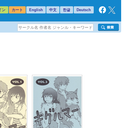
イン
カート
English
中文
한글
Deutsch