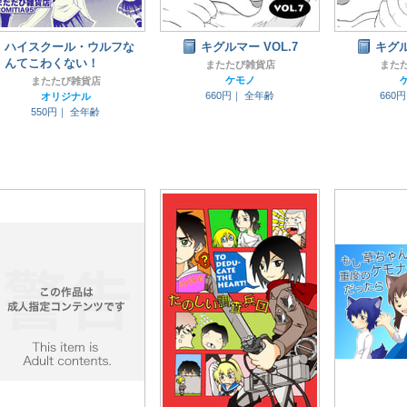
ハイスクール・ウルフな
キグルマー VOL.7
キグル
んてこわくない！
またたび雑貨店
また
ケモノ
またたび雑貨店
660円｜
全年齢
660
オリジナル
550円｜
全年齢