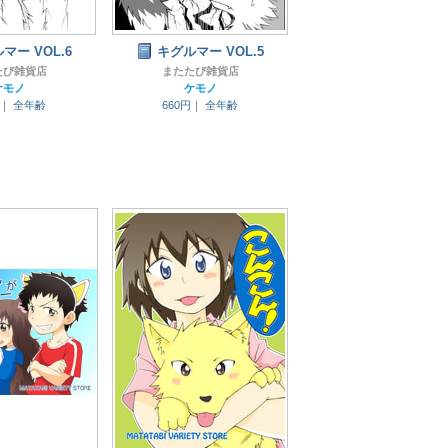
マー VOL.6
キグルマー VOL.5
たび雑貨店
またたび雑貨店
ケモノ
ケモノ
円｜
全年齢
660円｜
全年齢