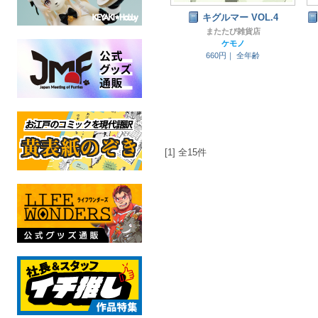
キグルマー VOL.4
またたび雑貨店
ケモノ
660円｜
全年齢
[1] 全15件