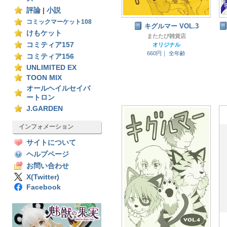
評論
|
小説
コミックマーケット108
キグルマー VOL.3
けもケット
またたび雑貨店
コミティア157
オリジナル
660円｜
全年齢
コミティア156
UNLIMITED EX
TOON MIX
オールヘイルセイバ
ートロン
J.GARDEN
インフォメーション
サイトについて
ヘルプページ
お問い合わせ
X(Twitter)
Facebook