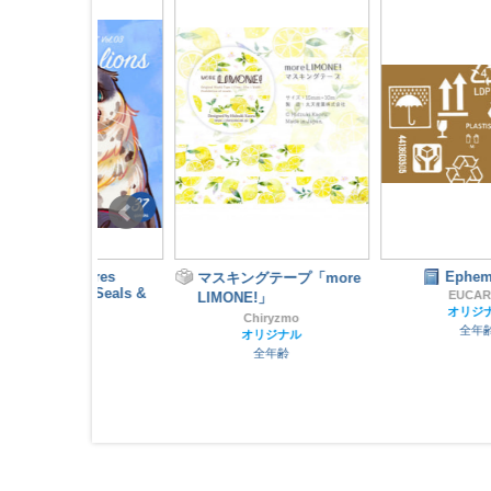
Natures
Ephemeral...
マスキングテープ「more
.03 Seals &
EUCARYA
LIMONE!」
オリジナル
Chiryzmo
wa
全年齢
オリジナル
スト
全年齢
齢