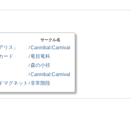
サークル名
アリス」
Cannibal:Carnival
/
カード
竜目竜科
/
森の小径
/
」
Cannibal:Carnival
/
ドマグネット
非常階段
/