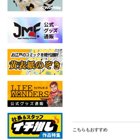
A4デザインペーパー3種セ
マスキングテープ９種セ
太陽系のス
ット
ット
メモ
オリジナル
オリジナル
オリジ
全年齢
全年齢
全年
こちらもおすすめ