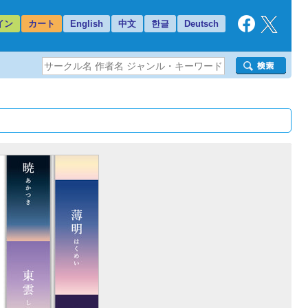
イン
カート
English
中文
한글
Deutsch