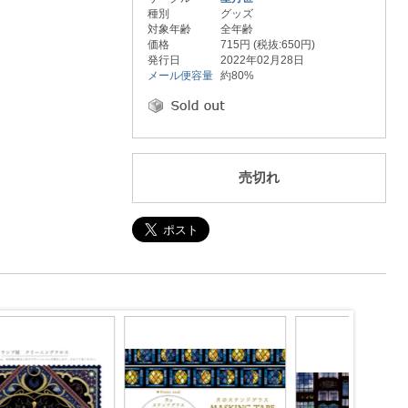
種別
グッズ
対象年齢
全年齢
価格
715円 (税抜:650円)
発行日
2022年02月28日
メール便容量
約80%
売切れ