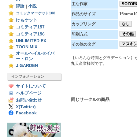
主な作家
SOZOR
評論
|
小説
コミックマーケット108
作品のサイズ
15mm×1
けもケット
なし
カップリング
コミティア157
その他
コミティア156
印刷方式
UNLIMITED EX
マスキ
その他のタグ
TOON MIX
オールヘイルセイバ
【いろんな時間とグラデーション】
ートロン
丸天産業様製です。
J.GARDEN
インフォメーション
サイトについて
ヘルプページ
同じサークルの商品
お問い合わせ
X(Twitter)
Facebook