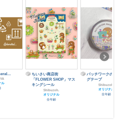
ちいさい商店街
パッチワークのマスキン
ひと
「FLOWER SHOP」マス
グテープ
キングシール
Shibuzoh.
オリジナル
Shibuzoh.
全年齢
オリジナル
全年齢