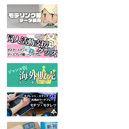
Tiny Little Natures
Tiny Little 
53×78mm四角形缶バッ
"Treats" vol.02 Horse
"Treats" vol
ジ・夜風の旅路（安全ピ
Coats
Sea lions
ン）
mofuwa
mofu
にじのひとひら
イラスト
イラ
オリジナル
全年齢
全年
全年齢