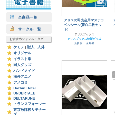
全商品一覧
アリスの即売会用マステラ
ベルシール(青白二枚セッ
サークル一覧
ト)
アリスブックス
おすすめジャンル・タグ
アリスブックス特製グッズ
売切れ｜
全年齢
ケモノ
|
獣人
|
人外
オリジナル
イラスト集
同人グッズ
ハンドメイド
海外アニメ
アメコミ
Hazbin Hotel
UNDERTALE
DELTARUNE
トランスフォーマー
東京放課後サモナー
ズ