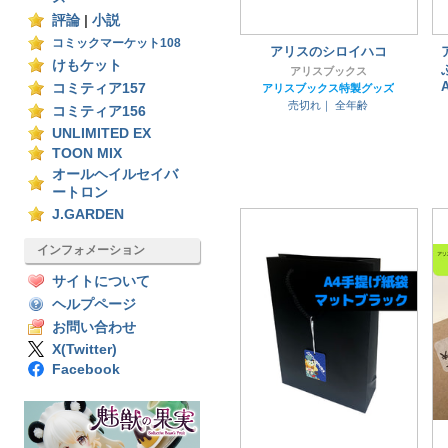
評論
|
小説
コミックマーケット108
アリスのシロイハコ
けもケット
アリスブックス
A
コミティア157
アリスブックス特製グッズ
売切れ｜
全年齢
コミティア156
UNLIMITED EX
TOON MIX
オールヘイルセイバ
ートロン
J.GARDEN
インフォメーション
サイトについて
ヘルプページ
お問い合わせ
X(Twitter)
Facebook