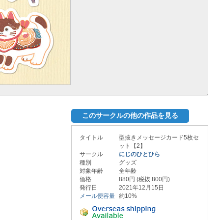
このサークルの他の作品を見る
タイトル
型抜きメッセージカード5枚セ
ット【2】
サークル
にじのひとひら
種別
グッズ
対象年齢
全年齢
価格
880円 (税抜:800円)
発行日
2021年12月15日
メール便容量
約10%