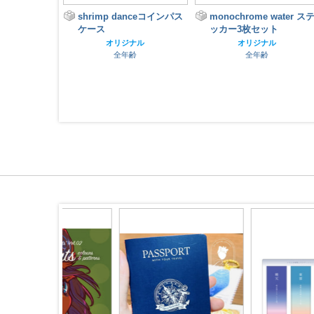
anceコインパス
monochrome water ステ
かにフローズンアクリル
ッカー3枚セット
キーホルダー（丸カラビ
ナ黒）
ナル
オリジナル
齢
全年齢
オリジナル
全年齢