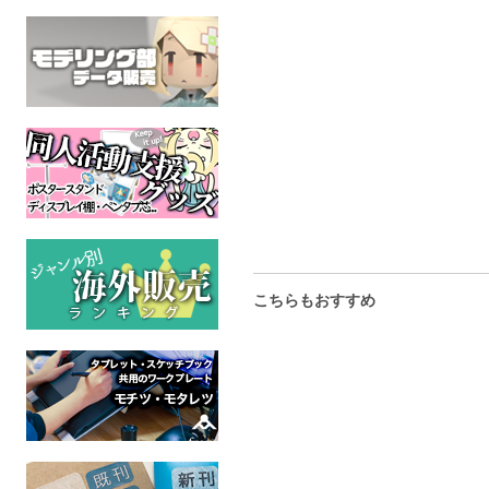
睡蓮アクリルキーホルダ
57mm丸缶バッジ・まど
shrimp d
ー
か（マット・安全ピン）
ケース
オリジナル
オリジナル
オリジ
全年齢
全年齢
全年
こちらもおすすめ