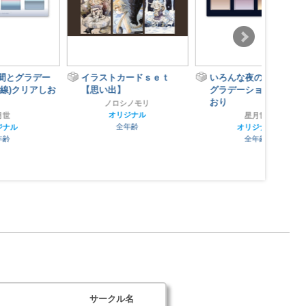
イラストカードｓｅｔ
いろんな夜のはじまりと
お
【思い出】
グラデーションクリアし
おり
ノロシノモリ
オリジナル
星月世
全年齢
オリジナル
全年齢
サークル名