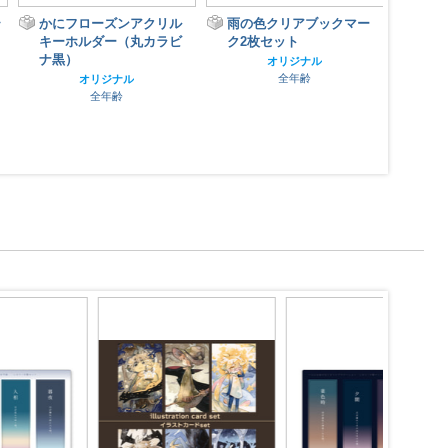
雨の色クリアブックマー
37mm正方形缶バッジ・
57
ク2枚セット
日和（安全ピン）
の橋
ン）
オリジナル
オリジナル
全年齢
全年齢