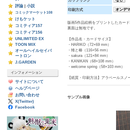
カップリング
評論
|
小説
オンデ
印刷方式
コミックマーケット108
けもケット
版画5作品絵柄をプリントしたカード
コミティア157
裏面は無地です。
コミティア156
UNLIMITED EX
【作品名・カードサイズ】
TOON MIX
・HARIKO（72×69 mm）
・雉と椿（116×56 mm）
オールヘイルセイバ
・sakura（121×84 mm）
ートロン
・KANIKAN（68×108 mm）
J.GARDEN
・welcome spring（58×103 mm）
インフォメーション
【紙質・印刷方法】アラベールスノーホ
サイトについて
ヘルプページ
お問い合わせ
サンプル画像
X(Twitter)
Facebook