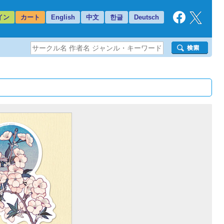
イン
カート
English
中文
한글
Deutsch