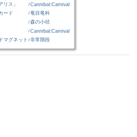
アリス」
Cannibal:Carnival
/
カード
竜目竜科
/
森の小径
/
」
Cannibal:Carnival
/
ドマグネット
非常階段
/