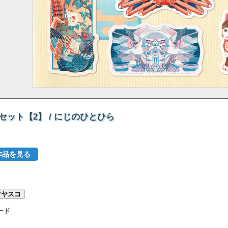
ット【2】 / にじのひとひら
作品を見る
マヤスコ
ード