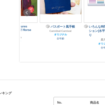
Natures
パスポート風手帳
いろんな時間とグラデー
.02 Horse
ション(水平線)クリアし
Cannibal:Carnival
オリジナル
り
wa
全年齢
星月世
スト
オリジナル
齢
全年齢
ンキング
No.
商品名