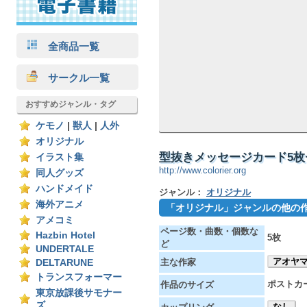
全商品一覧
サークル一覧
おすすめジャンル・タグ
ケモノ
|
獣人
|
人外
オリジナル
型抜きメッセージカード5枚セ
イラスト集
http://www.colorier.org
同人グッズ
ハンドメイド
ジャンル：
オリジナル
海外アニメ
「オリジナル」ジャンルの他の
アメコミ
ページ数・曲数・個数な
Hazbin Hotel
5枚
ど
UNDERTALE
アオヤ
主な作家
DELTARUNE
トランスフォーマー
ポストカ
作品のサイズ
東京放課後サモナー
ズ
なし