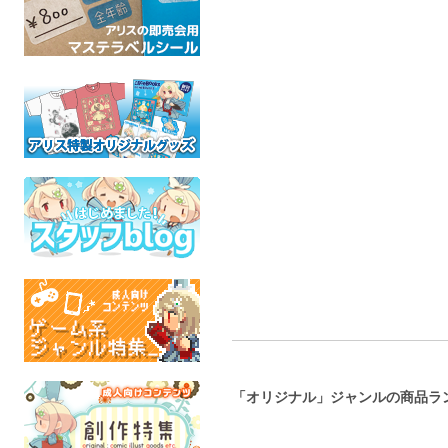
Tiny Little 
いろんな時間とグラデー
ポスカセット「2014-2018
"Treats" vol
ション(暁)クリアしおり
復刻」
Coats
Cannibal:Carnival
星月世
mofu
オリジナル
オリジナル
イラ
全年齢
全年齢
全年
「オリジナル」ジャンルの商品ラ