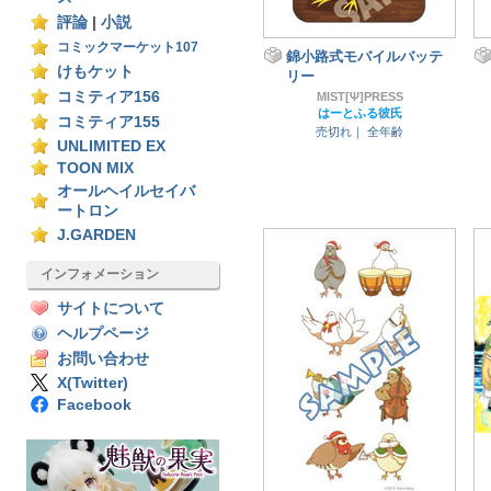
評論
|
小説
コミックマーケット107
錦小路式モバイルバッテ
けもケット
リー
コミティア156
MIST[Ψ]PRESS
はーとふる彼氏
コミティア155
売切れ｜
全年齢
UNLIMITED EX
TOON MIX
オールヘイルセイバ
ートロン
J.GARDEN
インフォメーション
サイトについて
ヘルプページ
お問い合わせ
X(Twitter)
Facebook