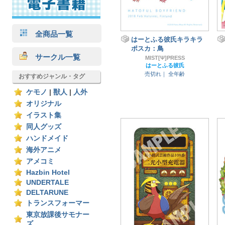
全商品一覧
はーとふる彼氏キラキラ
ポスカ：鳥
サークル一覧
MIST[Ψ]PRESS
はーとふる彼氏
売切れ｜
全年齢
おすすめジャンル・タグ
ケモノ
|
獣人
|
人外
オリジナル
イラスト集
同人グッズ
ハンドメイド
海外アニメ
アメコミ
Hazbin Hotel
UNDERTALE
DELTARUNE
トランスフォーマー
東京放課後サモナー
ズ