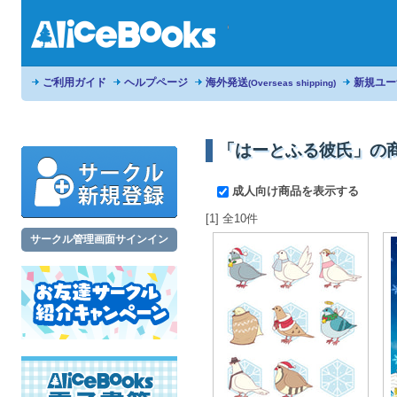
ご利用ガイド
ヘルプページ
海外発送
新規ユー
(Overseas shipping)
「はーとふる彼氏」の
成人向け商品を表示する
[1] 全10件
サークル管理画面サインイン