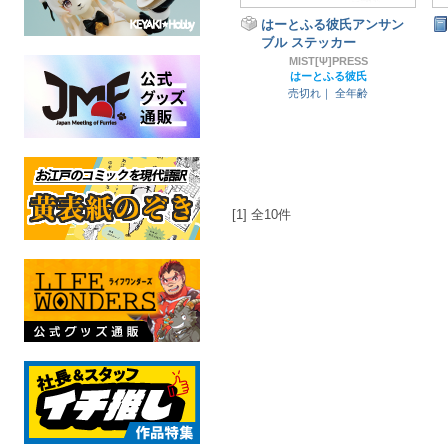
はーとふる彼氏アンサン
ブル ステッカー
MIST[Ψ]PRESS
はーとふる彼氏
売切れ｜
全年齢
[1] 全10件