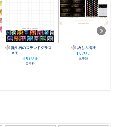
誕生石のステンドグラス
紙もの福袋
太陽
メモ
マス
オリジナル
全年齢
オリジナル
全年齢