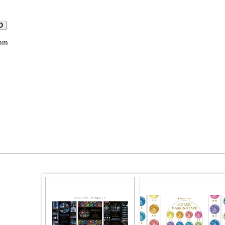
O
mm
。