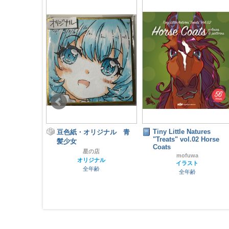
Natures
Tiny Little Natures
豆色紙・オリジナル 青
.03 Seals &
"Treats" vol.02 Horse
髪少女
Coats
星の店
wa
mofuwa
オリジナル
スト
イラスト
全年齢
齢
全年齢