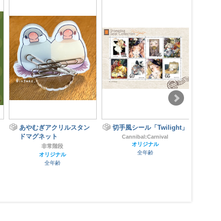
あやむぎアクリルスタン
切手風シール「Twilight」
はっ
ドマグネット
（新
Cannibal:Carnival
オリジナル
非常階段
全年齢
オリジナル
全年齢