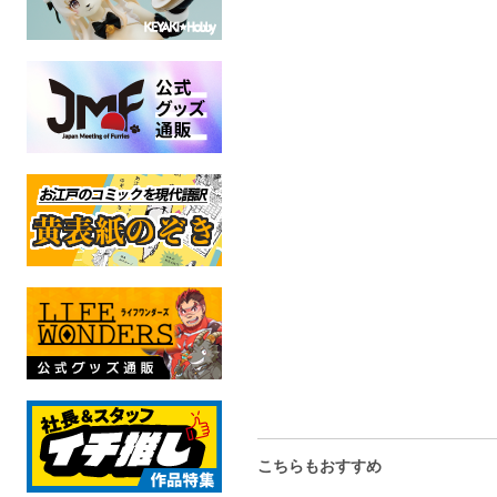
いろんな時間とグラデー
そらの窓辺デザインペー
月のステン
ションマスキングテープ2
パーA4
オリジ
全年
オリジナル
オリジナル
全年齢
全年齢
こちらもおすすめ