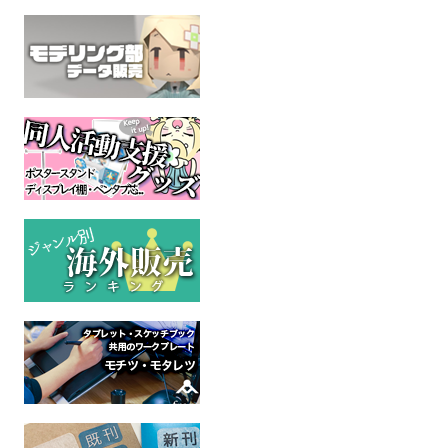
Tiny Little 
鳥シールセット2
53×78mm四角形缶バッ
"Treats" vol
ジ・夜風の旅路（安全ピ
にじのひとひら
Sea lions
ン）
オリジナル
mofu
全年齢
にじのひとひら
イラ
オリジナル
全年
全年齢