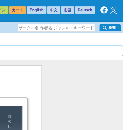
イン
カート
English
中文
한글
Deutsch