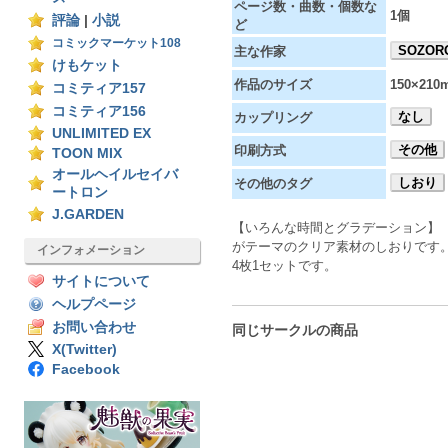
ページ数・曲数・個数な
1個
評論
|
小説
ど
コミックマーケット108
SOZOR
主な作家
けもケット
作品のサイズ
150×210
コミティア157
コミティア156
なし
カップリング
UNLIMITED EX
その他
印刷方式
TOON MIX
オールヘイルセイバ
しおり
その他のタグ
ートロン
J.GARDEN
【いろんな時間とグラデーション】
がテーマのクリア素材のしおりです
インフォメーション
4枚1セットです。
サイトについて
ヘルプページ
お問い合わせ
同じサークルの商品
X(Twitter)
Facebook