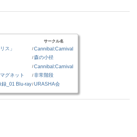
サークル名
リス」
Cannibal:Carnival
/
森の小径
/
Cannibal:Carnival
/
マグネット
非常階段
/
01 Blu-ray
URASHA会
/