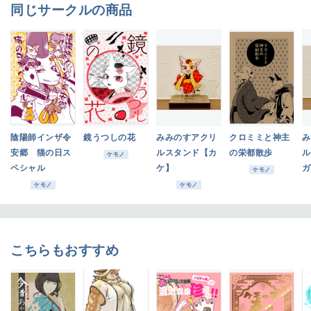
同じサークルの商品
陰陽師インザ令
鏡うつしの花
みみのすアクリ
クロミミと神主
み
安郷 猫の日ス
ルスタンド【カ
の栄都散歩
ル
ケモノ
ペシャル
ケ】
ガ
ケモノ
ケモノ
ケモノ
こちらもおすすめ