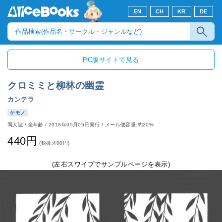
EN
CH
KR
DE
PC版サイトで見る
クロミミと柳林の幽霊
カンテラ
ケモノ
同人誌
/
全年齢
/
2018年05月05日発行
/ メール便容量:約20%
440円
(税抜:400円)
(左右スワイプでサンプルページを表示)