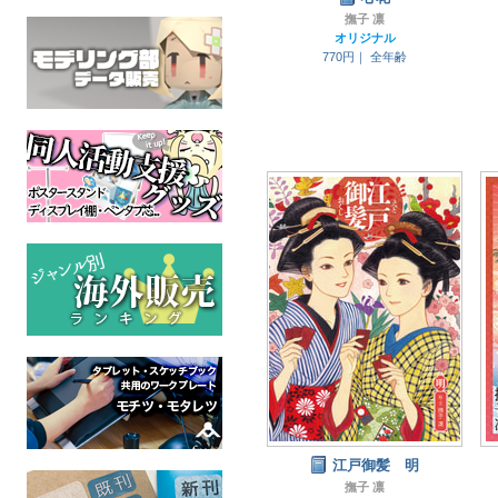
撫子 凛
オリジナル
770円｜
全年齢
江戸御髪 明
撫子 凛