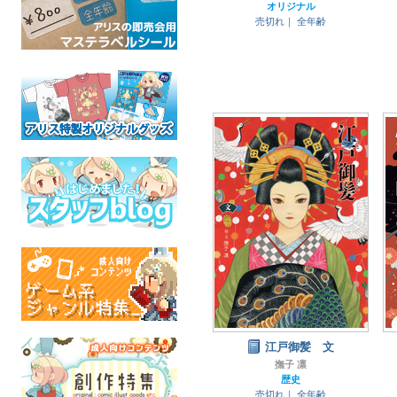
オリジナル
売切れ｜
全年齢
江戸御髪 文
撫子 凛
歴史
売切れ｜
全年齢