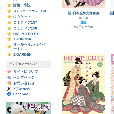
評論
|
小説
コミックマーケット108
日本服飾史覚書蒐
けもケット
撫子 凛
コミティア157
評論
660円｜
全年齢
コミティア156
UNLIMITED EX
TOON MIX
オールヘイルセイバ
ートロン
J.GARDEN
インフォメーション
サイトについて
ヘルプページ
お問い合わせ
X(Twitter)
Facebook