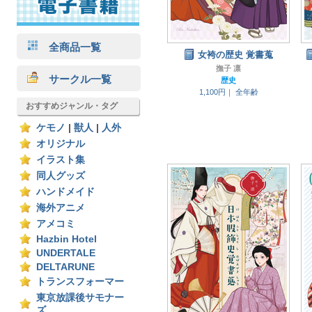
全商品一覧
女袴の歴史 覚書蒐
撫子 凛
サークル一覧
歴史
1,100円｜
全年齢
おすすめジャンル・タグ
ケモノ
|
獣人
|
人外
オリジナル
イラスト集
同人グッズ
ハンドメイド
海外アニメ
アメコミ
Hazbin Hotel
UNDERTALE
DELTARUNE
トランスフォーマー
東京放課後サモナー
ズ