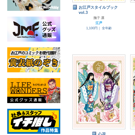
お江戸スタイルブック
vol.3
撫子 凛
江戸
1,100円｜
全年齢
心花