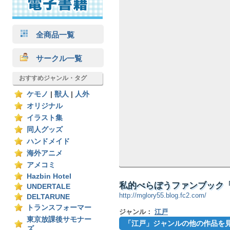
全商品一覧
サークル一覧
おすすめジャンル・タグ
ケモノ
|
獣人
|
人外
オリジナル
イラスト集
同人グッズ
ハンドメイド
海外アニメ
アメコミ
Hazbin Hotel
私的べらぼうファンブック「
UNDERTALE
http://mglory55.blog.fc2.com/
DELTARUNE
トランスフォーマー
ジャンル：
江戸
東京放課後サモナー
「江戸」ジャンルの他の作品を
ズ