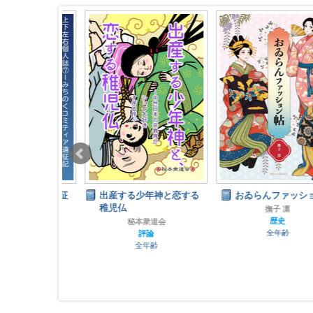
ミティア遠征
出産する少年神と恋する
おゐらんファッション帖
稚児仏
撫子 凛
歴史
し印刷
秘本衆道会
全年齢
ナル
評論
齢
全年齢