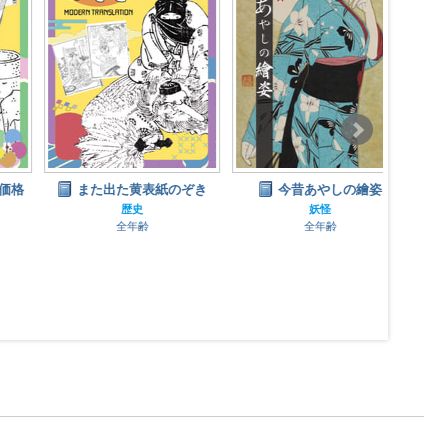
また出た黄表紙のぞき
今昔あやしの繪姿
歴史
妖怪
全年齢
全年齢