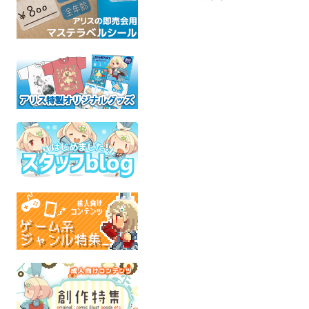
日本服飾史覚書蒐
二、こもり柿
みちのくコ
記
撫子 凛
せじお
評論
ケモノ
ふちな
全年齢
全年齢
オリジ
全年