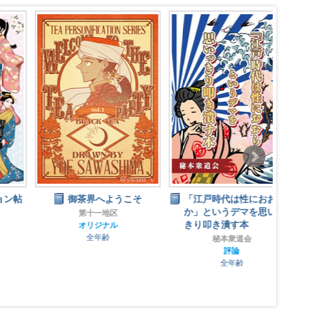
御茶界へようこそ
「江戸時代は性におおら
お江
vol.3
か」というデマを思いっ
第十一地区
きり叩き潰す本
オリジナル
全年齢
秘本衆道会
評論
全年齢