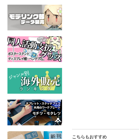
怪し噺（文庫）
化け物のぞき
続 黄表紙の
定版】
怪談
江戸
全年齢
全年齢
歴
全年
こちらもおすすめ