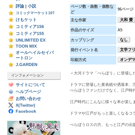
評論
|
小説
ページ数・曲数・個数な
96ページ
ど
コミックマーケット107
けもケット
大和 愛
主な作家
コミティア156
作品のサイズ
A5
コミティア155
なし
カップリング
UNLIMITED EX
TOON MIX
文学フ
発行イベント名
オールヘイルセイバ
ートロン
オンデ
印刷方式
J.GARDEN
＜大河ドラマ「べらぼう」に登場し
インフォメーション
ドラマに登場した黄表紙や洒落本、浮
サイトについて
べらぼうファンだけでなく、江戸時
ヘルプページ
お問い合わせ
江戸時代にこんなに様々な本が楽し
X(Twitter)
Facebook
ドラマや江戸がもっと楽しくなるコ
べらぼうロスの方、もっと江戸の出