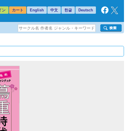
イン
カート
English
中文
한글
Deutsch