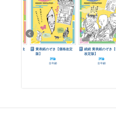
ぞき【価格改
黄表紙のぞき【価格改定
続続 黄表紙のぞき【価格
版】
改定版】
史
評論
評論
齢
全年齢
全年齢