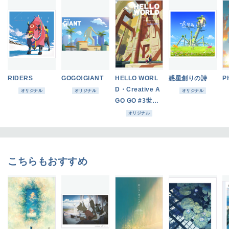
RIDERS
GOGO!GIANT
HELLO WORL
惑星創りの詩
P
D・Creative A
オリジナル
オリジナル
オリジナル
GO GO #3世界
をデザインする
オリジナル
こちらもおすすめ