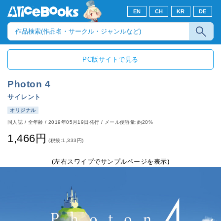
EN
CH
KR
DE
PC版サイトで見る
Photon 4
サイレント
オリジナル
同人誌
/
全年齢
/
2019年05月19日発行
/ メール便容量:約20%
1,466円
(税抜:1,333円)
(左右スワイプでサンプルページを表示)