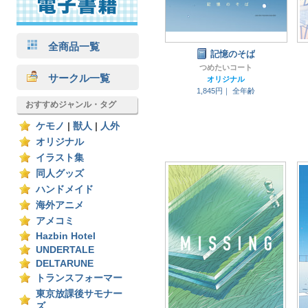
全商品一覧
記憶のそば
つめたいコート
サークル一覧
オリジナル
1,845円｜
全年齢
おすすめジャンル・タグ
ケモノ
|
獣人
|
人外
オリジナル
イラスト集
同人グッズ
ハンドメイド
海外アニメ
アメコミ
Hazbin Hotel
UNDERTALE
DELTARUNE
トランスフォーマー
東京放課後サモナー
ズ