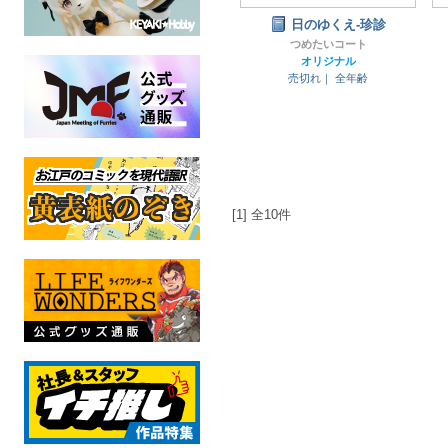
日のゆくえ-珍診
つめたいコート
オリジナル
売切れ｜
全年齢
[1] 全10件