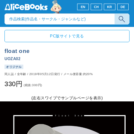
EN
CH
KR
DE
PC版サイトで見る
float one
UOZA02
オリジナル
同人誌
/
全年齢
/
2019年05月12日発行
/ メール便容量:約20%
330円
(税抜:300円)
(左右スワイプでサンプルページを表示)