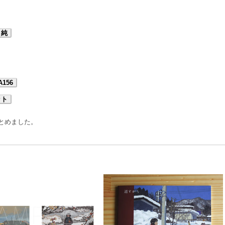
り純
A156
ット
まとめました。