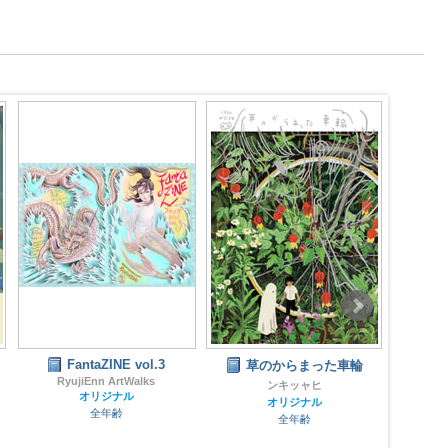
FantaZINE vol.3
草のからまった車輪
眠
RyujiEnn ArtWalks
ンキッャヒ
オリジナル
オリジナル
全年齢
全年齢