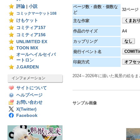
評論
|
小説
ページ数・曲数・個数な
32ページ
ど
コミックマーケット108
けもケット
くまお
主な作家
コミティア157
作品のサイズ
A4
コミティア156
なし
カップリング
UNLIMITED EX
TOON MIX
COMITI
発行イベント名
オールヘイルセイバ
ートロン
オフセ
印刷方式
J.GARDEN
2024～2026年に描いた風景の絵を
インフォメーション
サイトについて
ヘルプページ
お問い合わせ
サンプル画像
X(Twitter)
Facebook