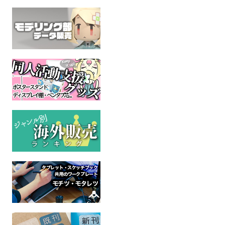
海
鳥
はっちゃん 
（新装版）
オリジナル
オリジナル
全年齢
全年齢
オリジ
全年