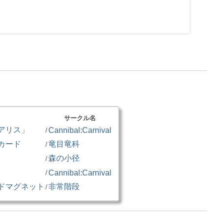
サークル名
アリス」
Cannibal:Carnival
/
カード
竜目竜科
/
森の小径
/
」
Cannibal:Carnival
/
ドマグネット
非常階段
/