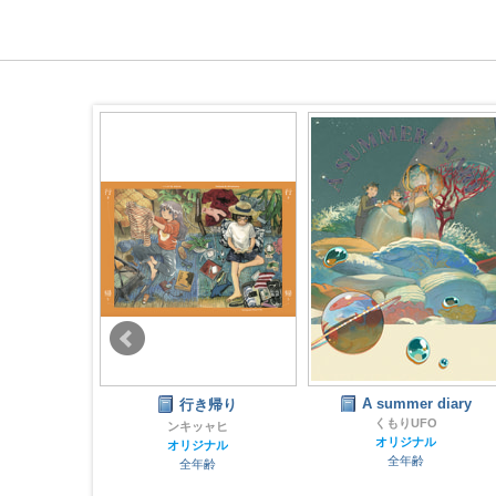
bon Girls
A summer diary
行き帰り
ぼう
くもりUFO
ンキッャヒ
ナル
オリジナル
オリジナル
齢
全年齢
全年齢