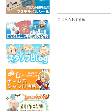
こちらもおすすめ
Pearl Rib
憶えていない道
記憶のそば
あさね
mixm
つめたいコート
オリジナル
オリジ
オリジナル
全年齢
全年
全年齢