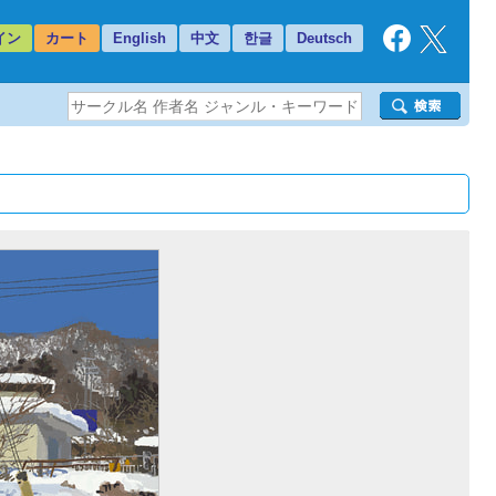
イン
カート
English
中文
한글
Deutsch