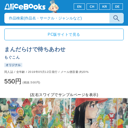
EN
CH
KR
DE
PC版サイトで見る
まんだらけで待ちあわせ
もぐこん
オリジナル
同人誌
/
全年齢
/
2019年05月12日発行
/ メール便容量:約20%
550円
(税抜:500円)
(左右スワイプでサンプルページを表示)