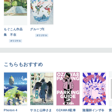
もぐこん作品
グループE
集 不在
オリジナル
オリジナル
こちらもおすすめ
Photon 4
サヨと山神さま
OZAWA8駐車
陰陽師インザ令
黄