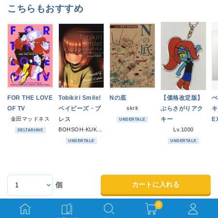
こちらもおすすめ
FOR THE LOVE
Tobikiri Smile!
Nの底
【価格改定版】
ぺ
OF TV
ベイビーズ・ブ
skrit
ぶらさがりアク
キ
金田マッドネス
レス
キー
E
UNDERTALE
BOHSOH-KUKAKU
Lv.1000
DELTARUNE
UNDERTALE
UNDERTALE
カートに入れる
個
0