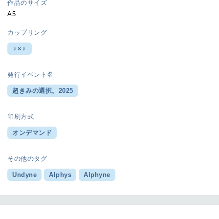
作品のサイズ
A5
カップリング
♀×♀
発行イベント名
超きみの選択。2025
印刷方式
オンデマンド
その他のタグ
Undyne
Alphys
Alphyne