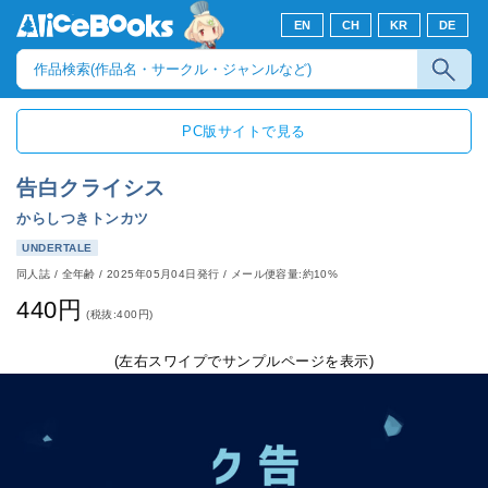
EN
CH
KR
DE
PC版サイトで見る
告白クライシス
からしつきトンカツ
UNDERTALE
同人誌
/
全年齢
/
2025年05月04日発行
/ メール便容量:約10%
440円
(税抜:400円)
(左右スワイプでサンプルページを表示)