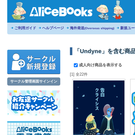
ご利用ガイド
ヘルプページ
海外発送
新規ユー
(Overseas shipping)
「Undyne」を含む商
成人向け商品を表示する
[1] 全22件
サークル管理画面サインイン