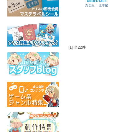
UNDERTALE
売切れ｜
全年齢
[1] 全22件