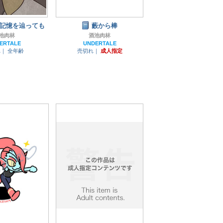
記憶を辿っても
藪から棒
池肉林
酒池肉林
ERTALE
UNDERTALE
れ｜
全年齢
売切れ｜
成人指定