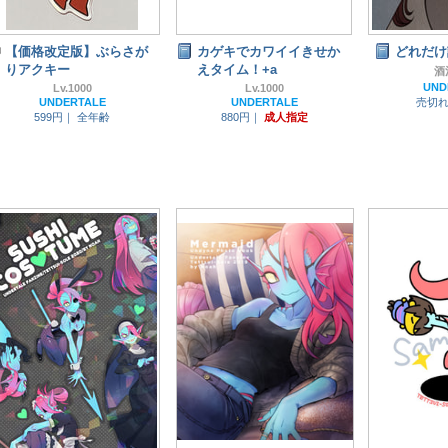
【価格改定版】ぶらさが
カゲキでカワイイきせか
どれだけ
りアクキー
えタイム！+a
酒
UND
Lv.1000
Lv.1000
UNDERTALE
UNDERTALE
売切
599円｜
全年齢
880円｜
成人指定