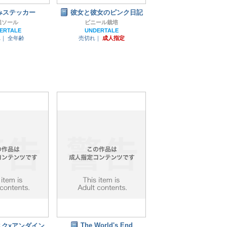
みステッカー
彼女と彼女のピンク日記
槌ソール
ビニール栽培
ERTALE
UNDERTALE
れ｜
全年齢
売切れ｜
成人指定
The World's End
スクxアンダイン