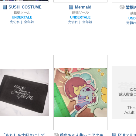
SUSHI COSTUME
Mermaid
鷲掴
鉄槌ソール
鉄槌ソール
鉄
UNDERTALE
UNDERTALE
UND
売切れ｜
全年齢
売切れ｜
全年齢
売切
「あたしを大好きにして
稚魚ちゃん抱っこアクキ
R18フリ