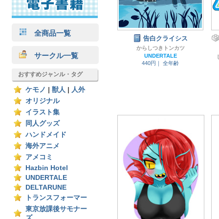
全商品一覧
告白クライシス
からしつきトンカツ
サークル一覧
UNDERTALE
440円｜
全年齢
おすすめジャンル・タグ
ケモノ
|
獣人
|
人外
オリジナル
イラスト集
同人グッズ
ハンドメイド
海外アニメ
アメコミ
Hazbin Hotel
UNDERTALE
DELTARUNE
トランスフォーマー
東京放課後サモナー
ズ