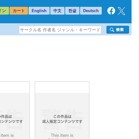
イン
カート
English
中文
한글
Deutsch