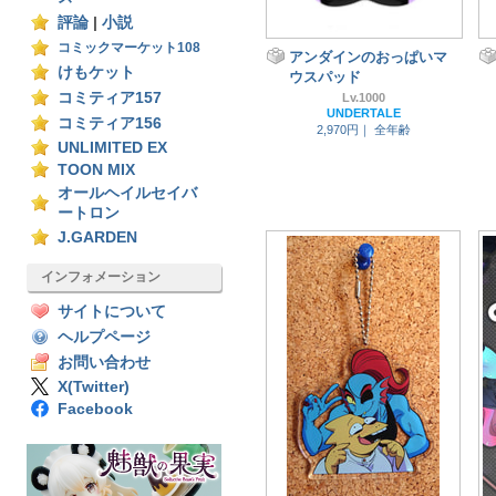
評論
|
小説
コミックマーケット108
アンダインのおっぱいマ
けもケット
ウスパッド
コミティア157
Lv.1000
UNDERTALE
コミティア156
2,970円｜
全年齢
UNLIMITED EX
TOON MIX
オールヘイルセイバ
ートロン
J.GARDEN
インフォメーション
サイトについて
ヘルプページ
お問い合わせ
X(Twitter)
Facebook