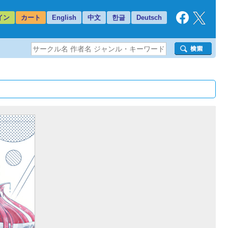
イン
カート
English
中文
한글
Deutsch