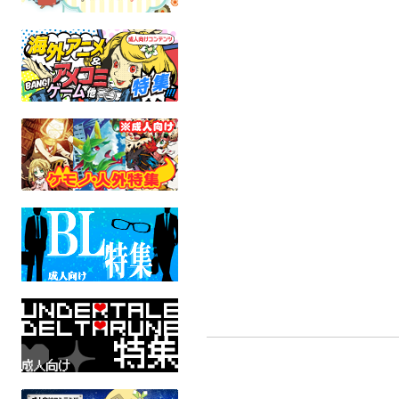
犬も歩けば決意を抱く
僕を忘れて
あの日僕ら
ものは
南北屋
ジニア海空洞
DELTARUNE
UNDERTALE
翔く☆マ
全年齢
全年齢
UNDER
全年