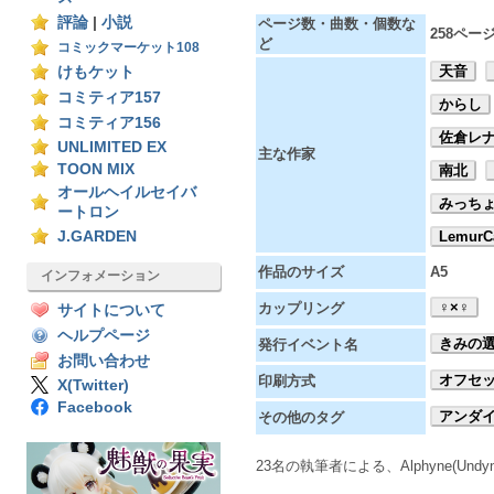
評論
|
小説
ページ数・曲数・個数な
258ペー
ど
コミックマーケット108
天音
けもケット
コミティア157
からし
コミティア156
佐倉レ
UNLIMITED EX
主な作家
TOON MIX
南北
オールヘイルセイバ
みっち
ートロン
J.GARDEN
LemurC
作品のサイズ
A5
インフォメーション
♀×♀
カップリング
サイトについて
ヘルプページ
きみの選
発行イベント名
お問い合わせ
オフセ
印刷方式
X(Twitter)
Facebook
アンダ
その他のタグ
23名の執筆者による、Alphyne(Undy