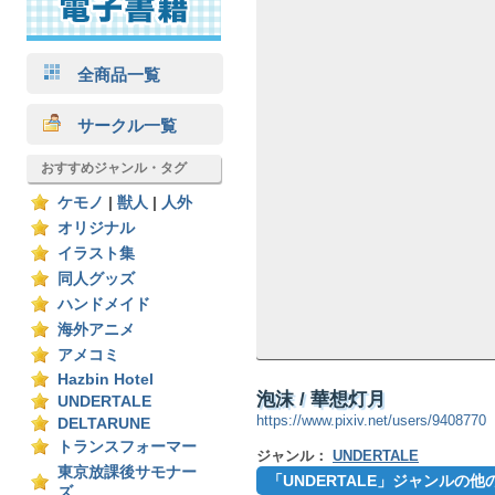
全商品一覧
サークル一覧
おすすめジャンル・タグ
ケモノ
|
獣人
|
人外
オリジナル
イラスト集
同人グッズ
ハンドメイド
海外アニメ
アメコミ
Hazbin Hotel
泡沫 / 華想灯月
UNDERTALE
https://www.pixiv.net/users/9408770
DELTARUNE
トランスフォーマー
ジャンル：
UNDERTALE
東京放課後サモナー
「UNDERTALE」ジャンルの
ズ