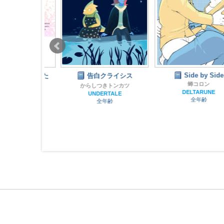
Side by Side
が欲しかった
告白クライシス
蝉コロン
からしつきトンカツ
DELTARUNE
UNDERTALE
カロン
全年齢
全年齢
TALE
齢