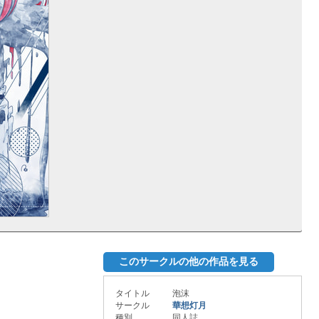
このサークルの他の作品を見る
タイトル
泡沫
サークル
華想灯月
種別
同人誌