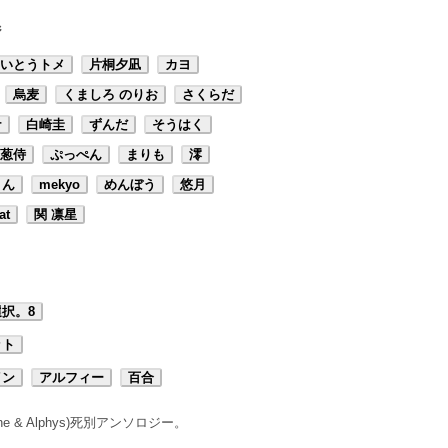
ジ
いとうトメ
片桐夕凪
カヨ
烏麦
くましろ のりお
さくらだ
ナ
白崎圭
ずんだ
そうはく
葱侍
ぷっぺん
まりも
澪
ょん
mekyo
めんぼう
悠月
at
関 凛星
択。8
ット
イン
アルフィー
百合
ne & Alphys)死別アンソロジー。