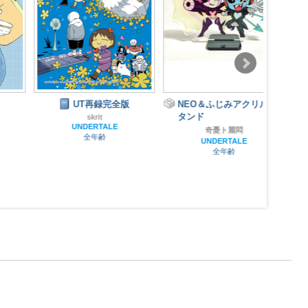
FOR
UT再録完全版
NEO＆ふじみアクリルス
タンド
skrit
UNDERTALE
奇憂ト麗悶
全年齢
UNDERTALE
全年齢