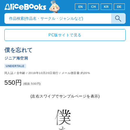
EN
CH
KR
DE
PC版サイトで見る
僕を忘れて
ジニア海空洞
UNDERTALE
同人誌
/
全年齢
/
2019年10月20日発行
/ メール便容量:約20%
550円
(税抜:500円)
(左右スワイプでサンプルページを表示)