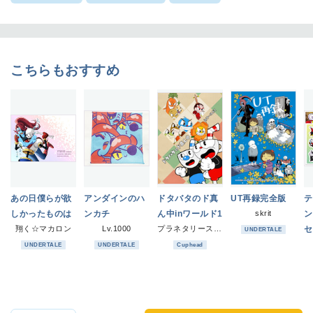
こちらもおすすめ
あの日僕らが欲
アンダインのハ
ドタバタのド真
UT再録完全版
テ
しかったものは
ンカチ
ん中inワールド1
skrit
ン
翔く☆マカロン
Lv.1000
プラネタリースター
セ
UNDERTALE
UNDERTALE
UNDERTALE
Cuphead