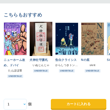
こちらもおすすめ
ニューホーム改
犬神社守護札
告白クライシス
Nの底
Si
め、ドバイ
いぬじんじゃ
からしつきトンカツ
skrit
たんぽぽ茶
UNDERTALE
UNDERTALE
UNDERTALE
UNDERTALE
カートに入れる
個