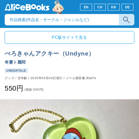
EN
CH
KR
DE
PC版サイトで見る
ぺろきゃんアクキー（Undyne）
奇憂ト麗悶
UNDERTALE
グッズ
/
全年齢
/
2025年05月04日発行
/ メール便容量:約40%
550円
(税抜:500円)