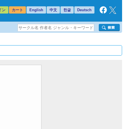
イン
カート
English
中文
한글
Deutsch