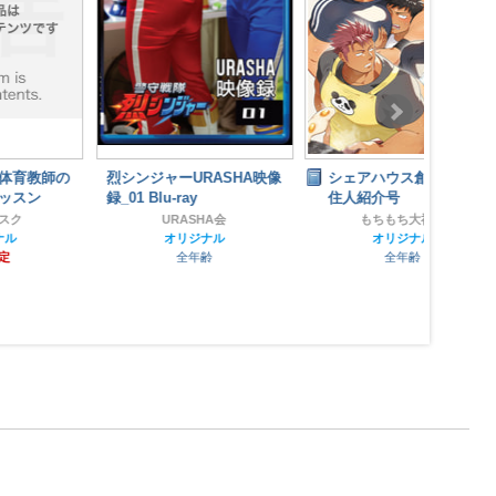
烈シンジャーURASHA映像
シェアハウス創作 2MDK
お
録_01 Blu-ray
住人紹介号
URASHA会
もちもち大福屋
オリジナル
オリジナル
全年齢
全年齢