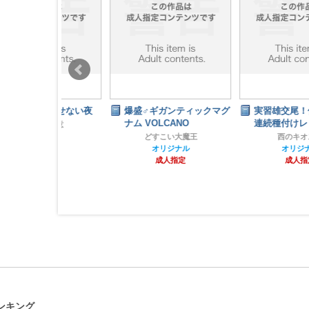
らせない夜
爆盛♂ギガンティックマグ
実習雄交尾！体育教師の
ナム VOLCANO
連続種付けレッスン
没注意
れ
どすこい大魔王
西のキオスク
指定
オリジナル
オリジナル
成人指定
成人指定
ンキング