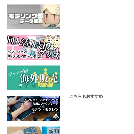
全裸公園
宅配マッチング
兄貴の
オリジナル
ケモノ
オリジ
成人指定
成人指定
成人
こちらもおすすめ