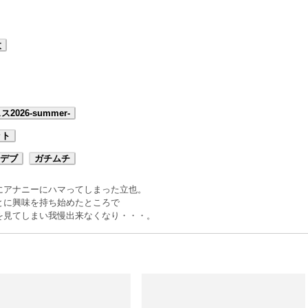
太
2026-summer-
ット
デブ
ガチムチ
にアナニーにハマってしまった立也。
とに興味を持ち始めたところで
を見てしまい我慢出来なくなり・・・。