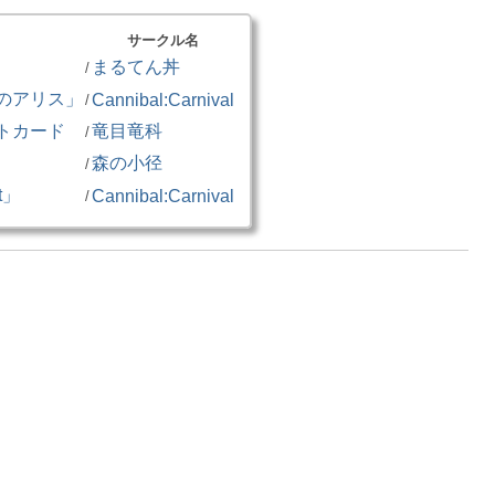
サークル名
まるてん丼
/
のアリス」
Cannibal:Carnival
/
トカード
竜目竜科
/
森の小径
/
t」
Cannibal:Carnival
/