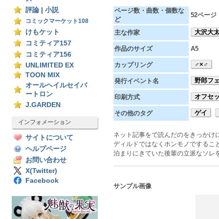
評論
|
小説
ページ数・曲数・個数な
52ページ
ど
コミックマーケット108
けもケット
大沢大
主な作家
コミティア157
作品のサイズ
A5
コミティア156
♂×♂
カップリング
UNLIMITED EX
TOON MIX
野郎フェス
発行イベント名
オールヘイルセイバ
ートロン
オフセ
印刷方式
J.GARDEN
ゲイ
その他のタグ
インフォメーション
ネット記事をで読んだのをきっかけ
サイトについて
ディルドではなくホンモノでするこ
ヘルプページ
泊まりにきていた後輩の立派なソレ
お問い合わせ
X(Twitter)
Facebook
サンプル画像