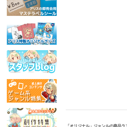
おじデリ
DECA!ちんトレ部
武蔵国の眠
SPE RURMA
アキタク＊キカク
豚 出
オリジナル
オリジナル
魂こ
成人指定
成人指定
成人
「オリジナル」ジャンルの商品ラ