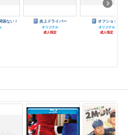
炎上ドライバー
オフショット
サ
オリジナル
オリジナル
成人指定
成人指定