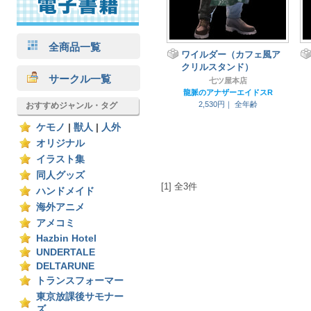
全商品一覧
ワイルダー（カフェ風ア
クリルスタンド）
サークル一覧
七ツ屋本店
龍脈のアナザーエイドスR
2,530円｜
全年齢
おすすめジャンル・タグ
ケモノ
|
獣人
|
人外
オリジナル
イラスト集
同人グッズ
[1] 全3件
ハンドメイド
海外アニメ
アメコミ
Hazbin Hotel
UNDERTALE
DELTARUNE
トランスフォーマー
東京放課後サモナー
ズ