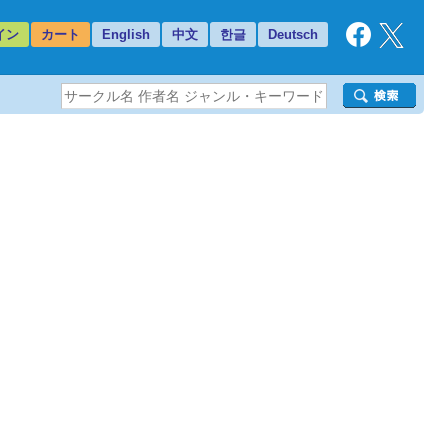
イン
カート
English
中文
한글
Deutsch