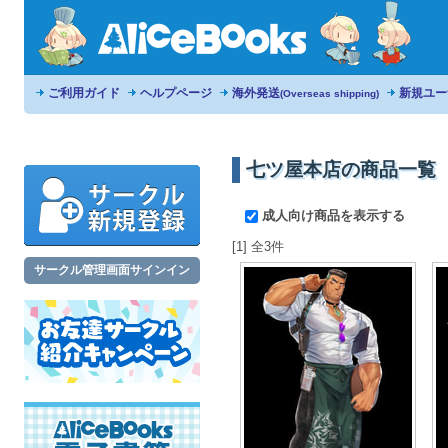
ご利用ガイド
ヘルプページ
海外発送
新規ユー
(Overseas shipping)
七ツ屋本店の商品一覧
成人向け商品を表示する
[1] 全3件
サークル管理画面サインイン