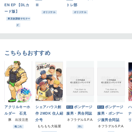
EN EP 【DLカ
Ⅲ
トレ部
ード版】
オリジナル
オリジナル
東京放課後サモナー
ズ
こちらもおすすめ
アクリルキーホ
シェアハウス創
ボンデージ
ボンデージ
ハ
R18
R18
ルダー 石見
作 2MDK 住人紹
服男・男合同誌
服男・ボンデー
ナ
豚 出没注意
介号
ネフラデルS.P.A.
ジ服男合同誌
リ
もちもち大福屋
ネフラデルS.P.A.
魂これ
BL