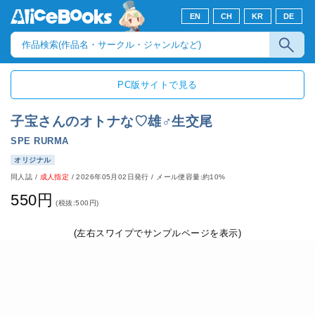
EN
CH
KR
DE
PC版サイトで見る
子宝さんのオトナな♡雄♂生交尾
SPE RURMA
オリジナル
同人誌
/
成人指定
/
2026年05月02日発行
/ メール便容量:約10%
550円
(税抜:500円)
(左右スワイプでサンプルページを表示)