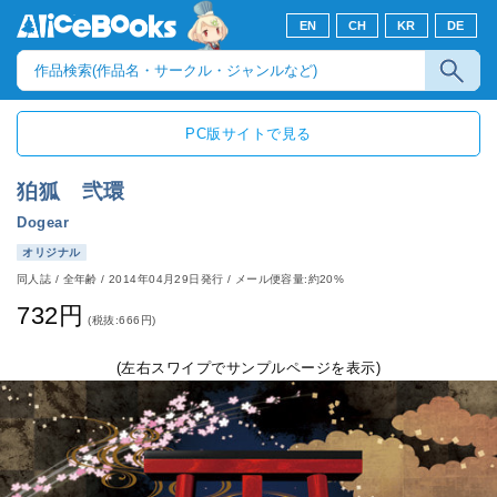
EN
CH
KR
DE
PC版サイトで見る
狛狐 弐環
Dogear
オリジナル
同人誌
/
全年齢
/
2014年04月29日発行
/ メール便容量:約20%
732円
(税抜:666円)
(左右スワイプでサンプルページを表示)