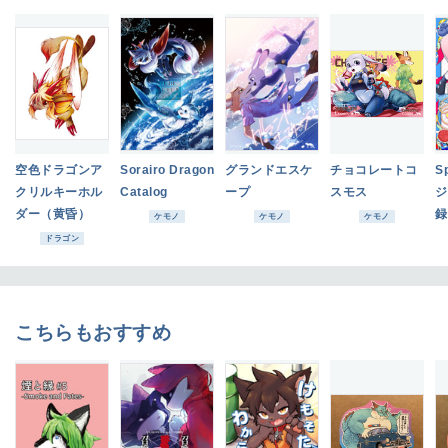
空色ドラゴンア
Sorairo Dragon
グランドエスケ
チョコレートコ
S
クリルキーホル
Catalog
ープ
スモス
ジ
ダー（黄昏）
録
ケモノ
ケモノ
ケモノ
ドラゴン
こちらもおすすめ