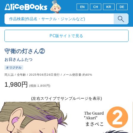
EN
CH
KR
DE
PC版サイトで見る
守衛の灯さん②
お日さんふたつ
オリジナル
同人誌
/
全年齢
/
2025年08月26日発行
/ メール便容量:約40%
1,980円
(税抜:1,800円)
(左右スワイプでサンプルページを表示)