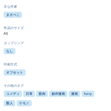
主な作家
まさぺこ
作品のサイズ
A5
カップリング
なし
印刷方式
オフセット
その他のタグ
コメディ
日常
筋肉
創作漫画
漫画
furry
獣人
ケモノ