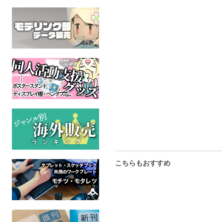
Coloring Book FANTASY
EUCARYA D
作家と宣伝
PAPER INSA
オリジナル
オリジナル
オリジ
全年齢
全年齢
全年
こちらもおすすめ