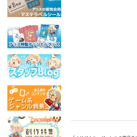
Tiny Little Natures
Tiny Little Natures vol.11
アリスブック
"Treats" vol.03 Seals &
"DOGS" Sheep Dogs &
紙袋 マッ
Sea lions
Cattle Dogs
アリスブ
mofuwa
mofuwa
アリスブック
イラスト
イラスト
全年
全年齢
全年齢