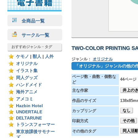
全商品一覧
サークル一覧
おすすめジャンル・タグ
TWO-COLOR PRINTING S
ケモノ
|
獣人
|
人外
ジャンル：
オリジナル
オリジナル
「オリジナル」ジャンルの他の
イラスト集
ページ数・曲数・個数な
同人グッズ
44ページ
ど
ハンドメイド
井上の
主な作家
海外アニメ
アメコミ
作品のサイズ
138x85m
Hazbin Hotel
なし
カップリング
UNDERTALE
DELTARUNE
その他
印刷方式
トランスフォーマー
同人活
その他のタグ
東京放課後サモナー
ズ