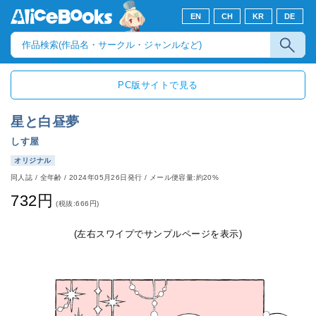
EN
CH
KR
DE
PC版サイトで見る
星と白昼夢
しす屋
オリジナル
同人誌
/
全年齢
/
2024年05月26日発行
/ メール便容量:約20%
732円
(税抜:666円)
(左右スワイプでサンプルページを表示)