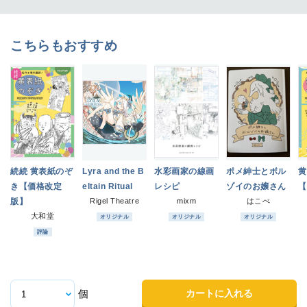
こちらもおすすめ
続続 黄表紙のぞ
Lyra and the B
水彩画家の線画
ポメ紳士とボル
黄
き【価格改定
eltain Ritual
レシピ
ゾイのお嬢さん
【
版】
Rigel Theatre
mixm
はこべ
大和堂
オリジナル
オリジナル
オリジナル
評論
カートに入れる
個