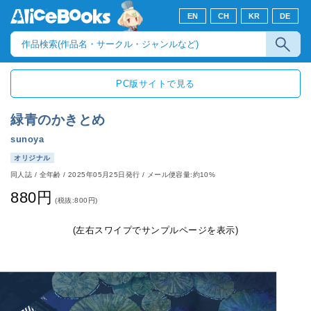
EN
CH
KR
DE
PC版サイトで見る
緑青のかきとめ
sunoya
オリジナル
同人誌
/
全年齢
/
2025年05月25日発行
/ メール便容量:約10%
880円
(税抜:800円)
(左右スワイプでサンプルページを表示)