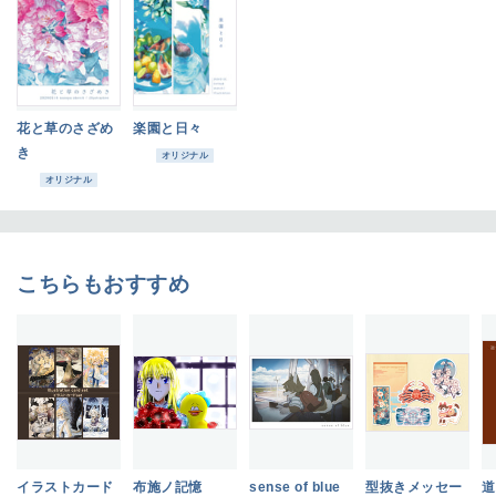
花と草のさざめ
楽園と日々
き
オリジナル
オリジナル
こちらもおすすめ
イラストカード
布施ノ記憶
sense of blue
型抜きメッセー
道