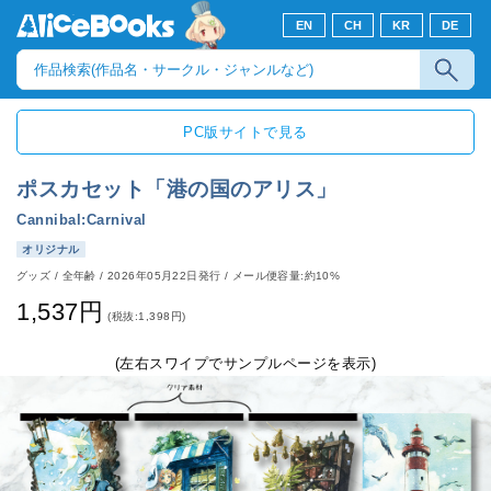
EN
CH
KR
DE
PC版サイトで見る
ポスカセット「港の国のアリス」
Cannibal:Carnival
オリジナル
グッズ
/
全年齢
/
2026年05月22日発行
/ メール便容量:約10%
1,537円
(税抜:1,398円)
(左右スワイプでサンプルページを表示)