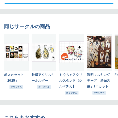
同じサークルの商品
ポスカセット
牡蠣アクリルキ
もぐもぐアクリ
透明マスキング
F
「2025」
ーホルダー
ルスタンド【シ
テープ「星光天
ルベチカ】
使」1mカット
オリジナル
オリジナル
オリジナル
オリジナル
こちらもおすすめ