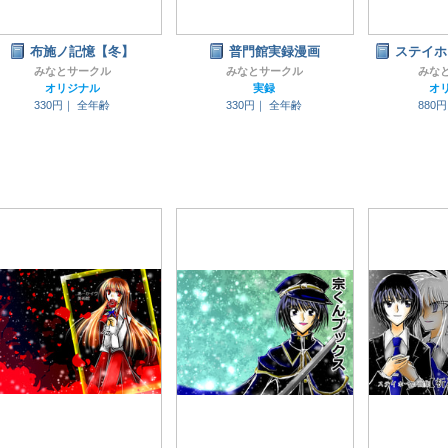
布施ノ記憶【冬】
普門館実録漫画
ステイホ
みなとサークル
みなとサークル
みな
オリジナル
実録
オ
330円｜
全年齢
330円｜
全年齢
880