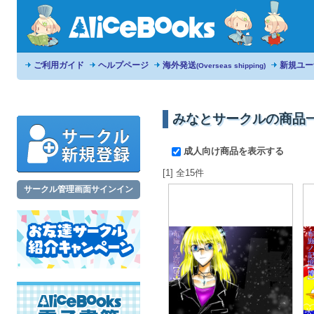
ご利用ガイド
ヘルプページ
海外発送
新規ユー
(Overseas shipping)
みなとサークルの商品
成人向け商品を表示する
[1] 全15件
サークル管理画面サインイン