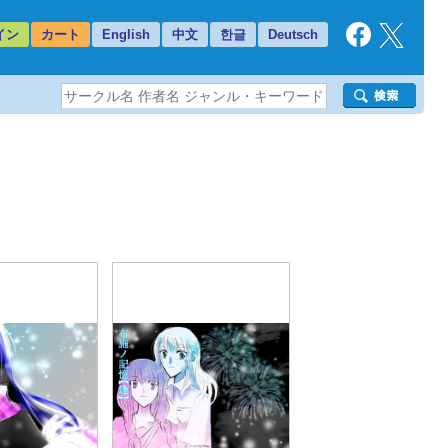
イン
カート
English
中文
한글
Deutsch