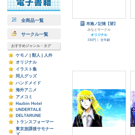
全商品一覧
布施ノ記憶【望】
みなとサークル
サークル一覧
オリジナル
330円｜
全年齢
おすすめジャンル・タグ
ケモノ
|
獣人
|
人外
オリジナル
イラスト集
同人グッズ
ハンドメイド
海外アニメ
アメコミ
Hazbin Hotel
UNDERTALE
DELTARUNE
トランスフォーマー
東京放課後サモナー
ズ