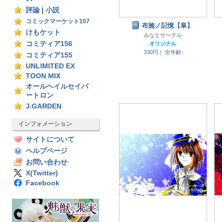
評論
|
小説
コミックマーケット107
布施ノ記憶【皐】
けもケット
みなとサークル
コミティア156
オリジナル
330円｜
全年齢
コミティア155
UNLIMITED EX
TOON MIX
オールヘイルセイバ
ートロン
J.GARDEN
インフォメーション
サイトについて
ヘルプページ
お問い合わせ
X(Twitter)
Facebook