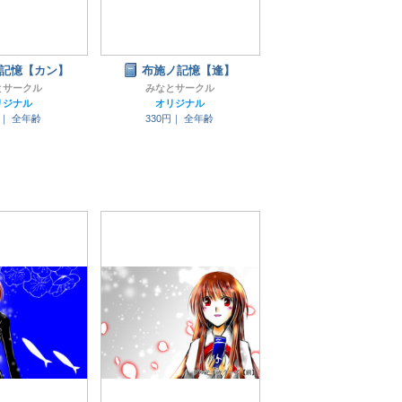
記憶【カン】
布施ノ記憶【逢】
とサークル
みなとサークル
リジナル
オリジナル
円｜
全年齢
330円｜
全年齢