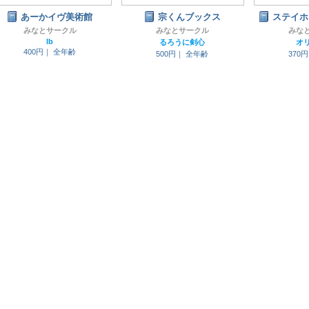
あーかイヴ美術館
宗くんブックス
ステイホ
みなとサークル
みなとサークル
みな
Ib
るろうに剣心
オ
400円｜
全年齢
500円｜
全年齢
370