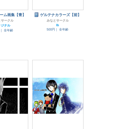
ーム画集【青】
ゲルテナカラーズ【前】
とサークル
みなとサークル
Ib
リジナル
500円｜
全年齢
円｜
全年齢