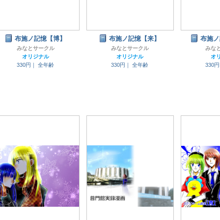
布施ノ記憶【博】
布施ノ記憶【来】
布施ノ
みなとサークル
みなとサークル
みな
オリジナル
オリジナル
オ
330円｜
全年齢
330円｜
全年齢
330