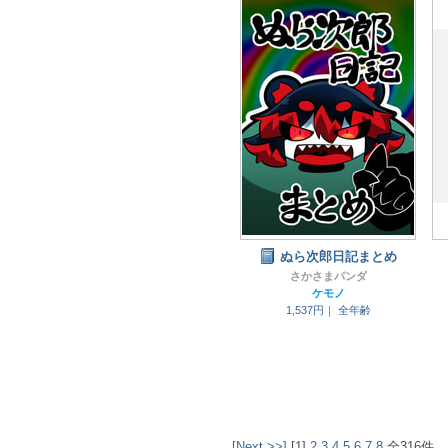
ぬら次郎日記まとめ
さかさまパンダ
ケモノ
1,537円｜
全年齢
[Next >>]
[1]
2
3
4
5
6
7
8
全316件