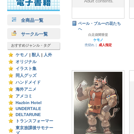
全商品一覧
ペール・ブルーの花たち
へ
サークル一覧
白足袋聞香堂
ケモノ
売切れ｜
成人指定
おすすめジャンル・タグ
ケモノ
|
獣人
|
人外
オリジナル
イラスト集
同人グッズ
ハンドメイド
海外アニメ
アメコミ
Hazbin Hotel
UNDERTALE
DELTARUNE
トランスフォーマー
東京放課後サモナー
ズ