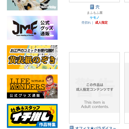
穴
まふもふ屋
ケモノ
売切れ｜
成人指定
オフィス★パラダイス～