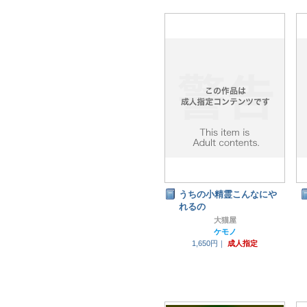
うちの小精霊こんなにや
れるの
大猫屋
ケモノ
1,650円｜
成人指定