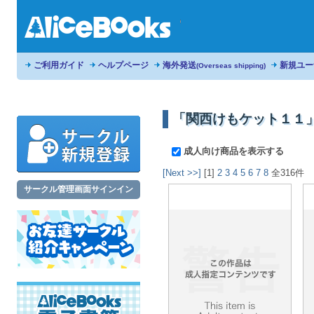
ご利用ガイド
ヘルプページ
海外発送
新規ユー
(Overseas shipping)
「関西けもケット１１
成人向け商品を表示する
[Next >>]
[1]
2
3
4
5
6
7
8
全316件
サークル管理画面サインイン