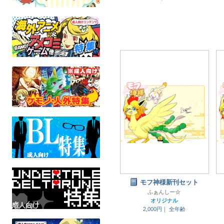
モフ神様新刊セット
ふぁんしー☆
オリジナル
2,000円｜
全年齢