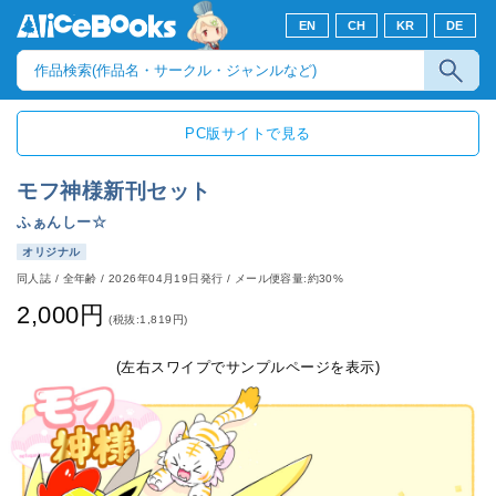
EN
CH
KR
DE
PC版サイトで見る
モフ神様新刊セット
ふぁんしー☆
オリジナル
同人誌
/
全年齢
/
2026年04月19日発行
/ メール便容量:約30%
2,000円
(税抜:1,819円)
(左右スワイプでサンプルページを表示)