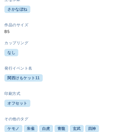
さかなぼね
作品のサイズ
B5
カップリング
なし
発行イベント名
関西けもケット11
印刷方式
オフセット
その他のタグ
ケモノ
朱雀
白虎
青龍
玄武
四神