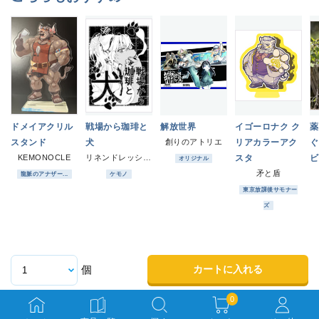
ドメイアクリル
戦場から珈琲と
解放世界
イゴーロナク ク
薬
スタンド
犬
創りのアトリエ
リアカラーアク
ぐ
KEMONOCLE
リネンドレッシング
スタ
ビ
オリジナル
矛と盾
じ
龍脈のアナザー...
ケモノ
東京放課後サモナー
ズ
カートに入れる
個
0