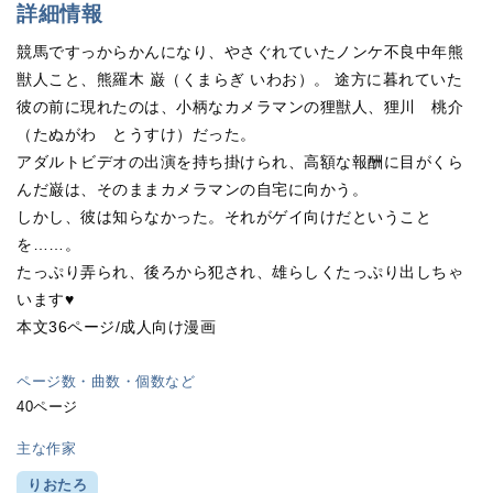
詳細情報
競馬ですっからかんになり、やさぐれていたノンケ不良中年熊
獣人こと、熊羅木 巌（くまらぎ いわお）。 途方に暮れていた
彼の前に現れたのは、小柄なカメラマンの狸獣人、狸川 桃介
（たぬがわ とうすけ）だった。
アダルトビデオの出演を持ち掛けられ、高額な報酬に目がくら
んだ巌は、そのままカメラマンの自宅に向かう。
しかし、彼は知らなかった。それがゲイ向けだということ
を……。
たっぷり弄られ、後ろから犯され、雄らしくたっぷり出しちゃ
います♥
本文36ページ/成人向け漫画
ページ数・曲数・個数など
40ページ
主な作家
りおたろ