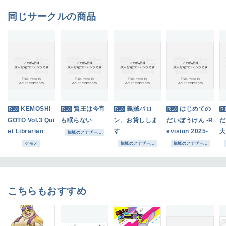
同じサークルの商品
KEMOSHI
賢王は今宵
義賊バロ
はじめての
R18
R18
R18
R18
R
GOTO Vol.3 Qui
も眠らない
ン、お貸ししま
だいぼうけん -R
だ
et Librarian
す
evision 2025-
大
龍脈のアナザー...
ケモノ
龍脈のアナザー...
龍脈のアナザー...
こちらもおすすめ