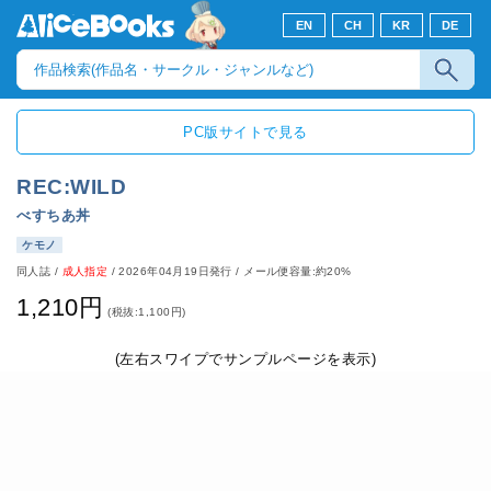
EN
CH
KR
DE
PC版サイトで見る
REC:WILD
べすちあ丼
ケモノ
同人誌
/
成人指定
/
2026年04月19日発行
/ メール便容量:約20%
1,210円
(税抜:1,100円)
(左右スワイプでサンプルページを表示)