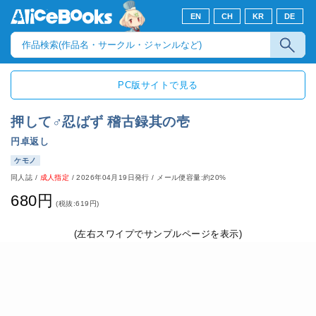
EN
CH
KR
DE
PC版サイトで見る
押して♂忍ばず 稽古録其の壱
円卓返し
ケモノ
同人誌
/
成人指定
/
2026年04月19日発行
/ メール便容量:約20%
680円
(税抜:619円)
(左右スワイプでサンプルページを表示)