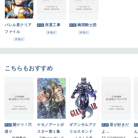
バレル君クリア
突貫工事
幽閉騎士団
R18
R18
ファイル
ケモノ
ケモノ
ケモノ
こちらもおすすめ
開ケツ！穴
ケモノアートポ
ギアンサルアク
君が好きだ
R18
R18
R
巡り
スター第１集
リルスタンド
よ…
ん