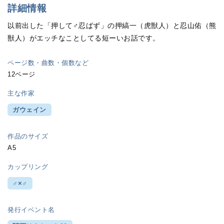
詳細情報
以前出した「押して♂忍ばず」の押縞一（虎獣人）と忍山佑（熊
獣人）がエッチなことしてる短ーいお話です。
ページ数・曲数・個数など
12ページ
主な作家
ガウェイン
作品のサイズ
A5
カップリング
♂×♂
発行イベント名