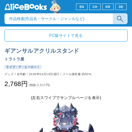
EN
CH
KR
DE
PC版サイトで見る
ギアンサルアクリルスタンド
トラトラ屋
ライブ・ア・ヒーロー！
グッズ
/
全年齢
/
2026年04月19日発行
/ メール便容量:約50%
2,768円
(税抜:2,517円)
(左右スワイプでサンプルページを表示)