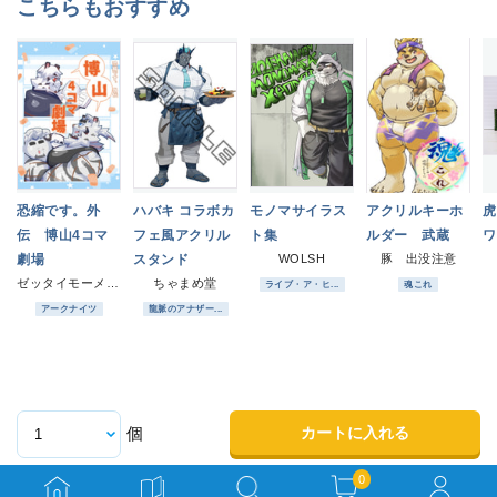
こちらもおすすめ
恐縮です。外
ハバキ コラボカ
モノマサイラス
アクリルキーホ
虎
伝 博山4コマ
フェ風アクリル
ト集
ルダー 武蔵
ワ
劇場
スタンド
WOLSH
豚 出没注意
ゼッタイモーメント
ちゃまめ堂
ライブ・ア・ヒ...
魂これ
アークナイツ
龍脈のアナザー...
カートに入れる
個
0