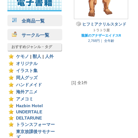
全商品一覧
ヒフミアクリルスタンド
トラトラ屋
サークル一覧
龍脈のアナザーエイドスR
2,768円｜
全年齢
おすすめジャンル・タグ
ケモノ
|
獣人
|
人外
オリジナル
イラスト集
同人グッズ
[1] 全1件
ハンドメイド
海外アニメ
アメコミ
Hazbin Hotel
UNDERTALE
DELTARUNE
トランスフォーマー
東京放課後サモナー
ズ