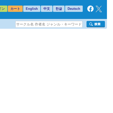
イン
カート
English
中文
한글
Deutsch