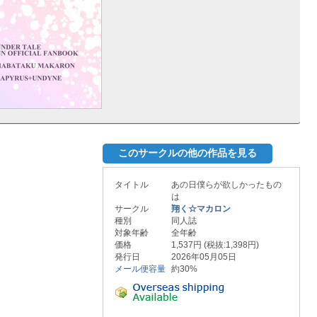
このサークルの他の作品を見る
タイトル
あの日僕らが欲しかったもの
は
サークル
翔く☆マカロン
種別
同人誌
対象年齢
全年齢
価格
1,537円 (税抜:1,398円)
発行日
2026年05月05日
メール便容量
約30%