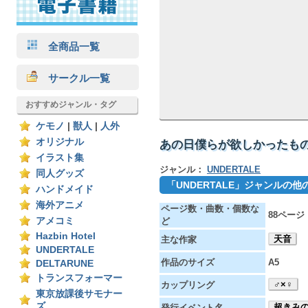
全商品一覧
サークル一覧
おすすめジャンル・タグ
ケモノ
|
獣人
|
人外
オリジナル
あの日僕らが欲しかったもの
イラスト集
ジャンル：
UNDERTALE
同人グッズ
「UNDERTALE」ジャンルの
ハンドメイド
海外アニメ
ページ数・曲数・個数な
88ページ
アメコミ
ど
Hazbin Hotel
天音
主な作家
UNDERTALE
作品のサイズ
A5
DELTARUNE
トランスフォーマー
♂×♀
カップリング
東京放課後サモナー
ズ
超きみの
発行イベント名