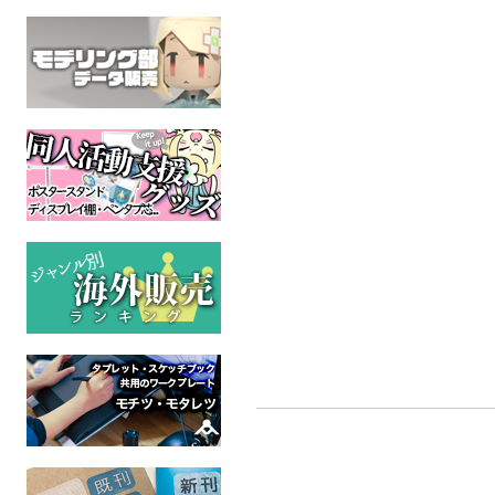
Rubbing nose × Loving
ニューホーム改め、ドバ
UT再
heart
イ
skri
わんこもち。
UNDER
たんぽぽ茶
UNDERTALE
全年
UNDERTALE
全年齢
全年齢