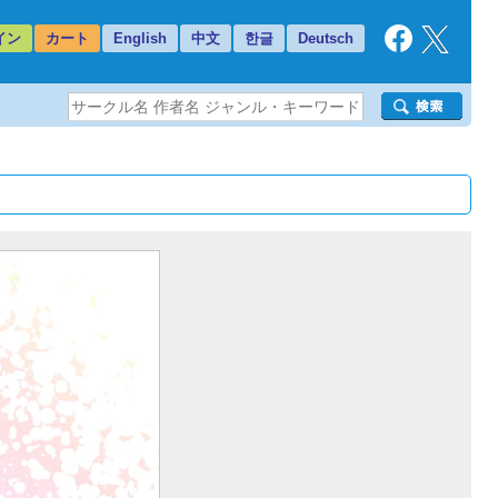
イン
カート
English
中文
한글
Deutsch