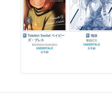
録完全版
Tobikiri Smile! ベイビー
泡沫
ズ・ブレス
t
華想灯月
TALE
UNDERTALE
BOHSOH-KUKAKU
齢
UNDERTALE
全年齢
全年齢