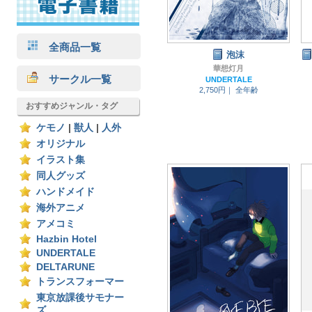
全商品一覧
泡沫
華想灯月
サークル一覧
UNDERTALE
2,750円｜
全年齢
おすすめジャンル・タグ
ケモノ
|
獣人
|
人外
オリジナル
イラスト集
同人グッズ
ハンドメイド
海外アニメ
アメコミ
Hazbin Hotel
UNDERTALE
DELTARUNE
トランスフォーマー
東京放課後サモナー
ズ