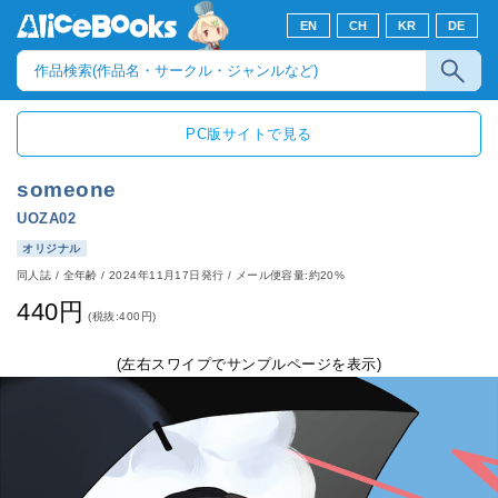
EN
CH
KR
DE
PC版サイトで見る
someone
UOZA02
オリジナル
同人誌
/
全年齢
/
2024年11月17日発行
/ メール便容量:約20%
440円
(税抜:400円)
(左右スワイプでサンプルページを表示)