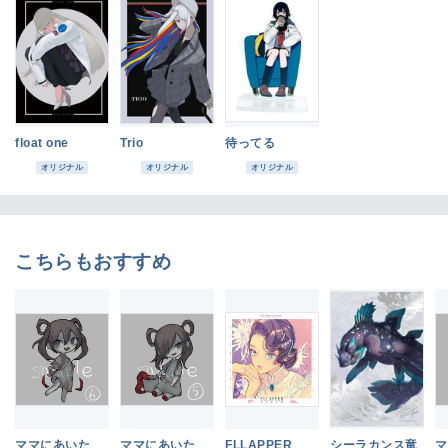
float one
Trio
待ってる
オリジナル
オリジナル
オリジナル
こちらもおすすめ
ママにあいた
ママにあいた
FLLAPPER
シーラカンス竜
マ