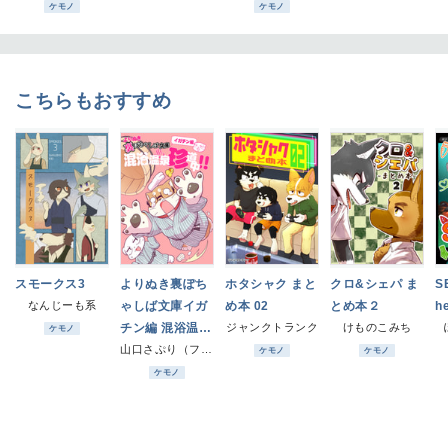
ケモノ
ケモノ
こちらもおすすめ
スモークス3
よりぬき裏ぽち
ホタシャク まと
クロ&シェパ ま
SE
なんじーも系
ゃしば文庫イガ
め本 02
とめ本２
h
チン編 混浴温泉
ジャンクトランク
けものこみち
ケモノ
珍道中!!
山口さぷり（ファミレス生活)
ケモノ
ケモノ
ケモノ