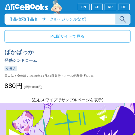
EN
CH
KR
DE
PC版サイトで見る
ばかばっか
発熱シンドローム
ケモノ
同人誌
/
全年齢
/
2020年11月21日発行
/ メール便容量:約20%
880円
(税抜:800円)
(左右スワイプでサンプルページを表示)