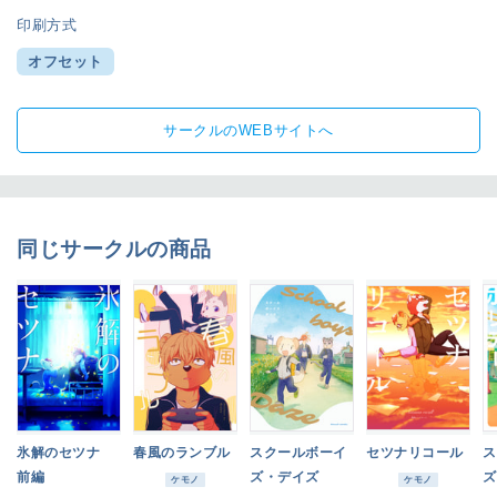
印刷方式
オフセット
サークルのWEBサイトへ
同じサークルの商品
氷解のセツナ
春風のランブル
スクールボーイ
セツナリコール
ス
前編
ズ・デイズ
ズ
ケモノ
ケモノ