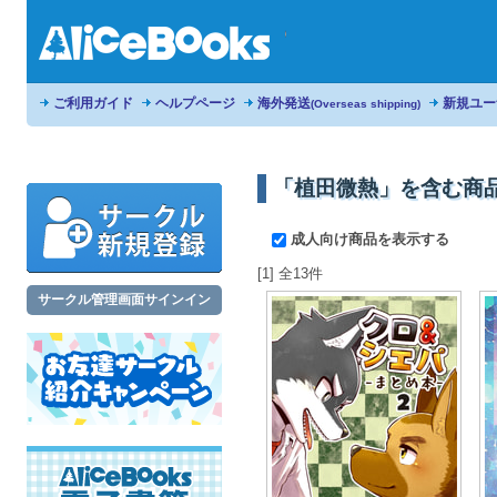
ご利用ガイド
ヘルプページ
海外発送
新規ユー
(Overseas shipping)
「植田微熱」を含む商
成人向け商品を表示する
[1] 全13件
サークル管理画面サインイン