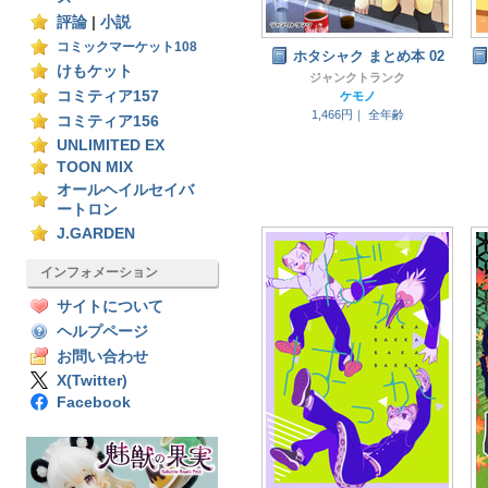
評論
|
小説
コミックマーケット108
ホタシャク まとめ本 02
けもケット
ジャンクトランク
コミティア157
ケモノ
1,466円｜
全年齢
コミティア156
UNLIMITED EX
TOON MIX
オールヘイルセイバ
ートロン
J.GARDEN
インフォメーション
サイトについて
ヘルプページ
お問い合わせ
X(Twitter)
Facebook