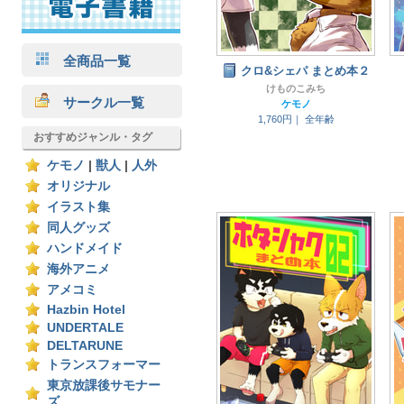
全商品一覧
クロ&シェパ まとめ本２
けものこみち
サークル一覧
ケモノ
1,760円｜
全年齢
おすすめジャンル・タグ
ケモノ
|
獣人
|
人外
オリジナル
イラスト集
同人グッズ
ハンドメイド
海外アニメ
アメコミ
Hazbin Hotel
UNDERTALE
DELTARUNE
トランスフォーマー
東京放課後サモナー
ズ