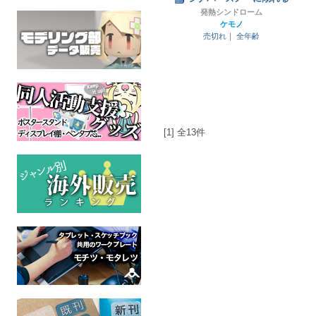
発熱シンドローム
ケモノ
売切れ｜
全年齢
[1] 全13件