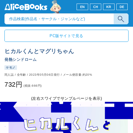
EN
CH
KR
DE
PC版サイトで見る
ヒカルくんとマグリちゃん
発熱シンドローム
ケモノ
同人誌
/
全年齢
/
2023年05月06日発行
/ メール便容量:約20%
732円
(税抜:666円)
(左右スワイプでサンプルページを表示)